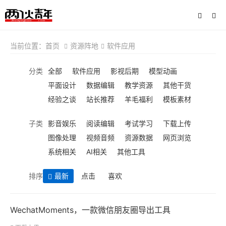
当前位置：
首页
资源阵地
软件应用
分类
全部
软件应用
影视后期
模型动画
平面设计
数据编辑
教学资源
其他干货
经验之谈
站长推荐
羊毛福利
模板素材
子类
影音娱乐
阅读编辑
考试学习
下载上传
图像处理
视频音频
资源数据
网页浏览
系统相关
AI相关
其他工具
排序
最新
点击
喜欢
WechatMoments，一款微信朋友圈导出工具