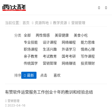
当前位置：
首页
资源阵地
教学资源
营销管理
分类
全部
两性情感
美容健康
美食小吃
专业技能
设计课程
网络编程
能力思维
职场课程
生活兴趣
外语学习
情商心理
亲子教育
考试教育
国考考研
写作课程
传统国学
营销管理
网络赚钱
投资理财
排序
最新
点击
喜欢
有赞软件运营服务工作创业十年的教训和经验总结
营销管理
2023-04-16