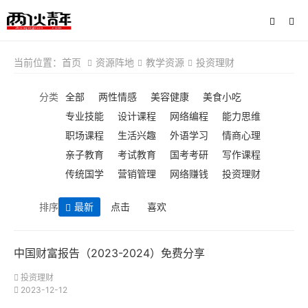
当前位置：
首页
资源阵地
教学资源
投资理财
分类
全部
两性情感
美容健康
美食小吃
专业技能
设计课程
网络编程
能力思维
职场课程
生活兴趣
外语学习
情商心理
亲子教育
考试教育
国考考研
写作课程
传统国学
营销管理
网络赚钱
投资理财
排序
最新
点击
喜欢
中国财富报告（2023-2024）免费分享
投资理财
2023-12-12