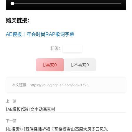
购买链接：
AE模板｜年会时尚RAP歌词字幕
标签：
AE模板
喜欢
0
不喜欢
0
本文链接：
https://2huoqingnian.com/?id=3725
上一篇
[AE模板]霓虹文字动画素材
下一篇
[拍摄素材]藏族经幡祈福卡瓦格博雪山高原大风多云风光