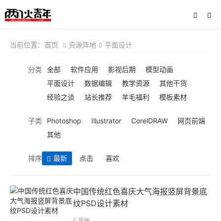
当前位置：
首页
资源阵地
平面设计
分类
全部
软件应用
影视后期
模型动画
平面设计
数据编辑
教学资源
其他干货
经验之谈
站长推荐
羊毛福利
模板素材
子类
Photoshop
Illustrator
CorelDRAW
网页前端
其他
排序
最新
点击
喜欢
中国传统红色喜庆大气海报竖屏背景底
纹PSD设计素材
其他