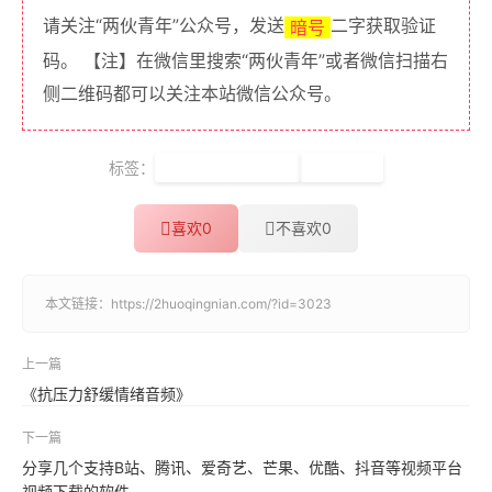
请关注“两伙青年”公众号，发送
二字获取验证
暗号
码。 【注】在微信里搜索“两伙青年”或者微信扫描右
侧二维码都可以关注本站微信公众号。
标签：
春节牛年贺卡红包
PSD模板
喜欢
0
不喜欢
0
本文链接：
https://2huoqingnian.com/?id=3023
上一篇
《抗压力舒缓情绪音频》
下一篇
分享几个支持B站、腾讯、爱奇艺、芒果、优酷、抖音等视频平台
视频下载的软件