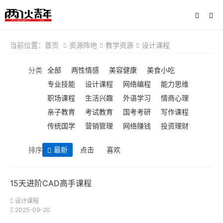
当前位置：
首页
资源阵地
教学资源
设计课程
分类
全部
两性情感
美容健康
美食小吃
专业技能
设计课程
网络编程
能力思维
职场课程
生活兴趣
外语学习
情商心理
亲子教育
考试教育
国考考研
写作课程
传统国学
营销管理
网络赚钱
投资理财
排序
最新
点击
喜欢
15天进阶CAD高手课程
设计课程
2025-09-20