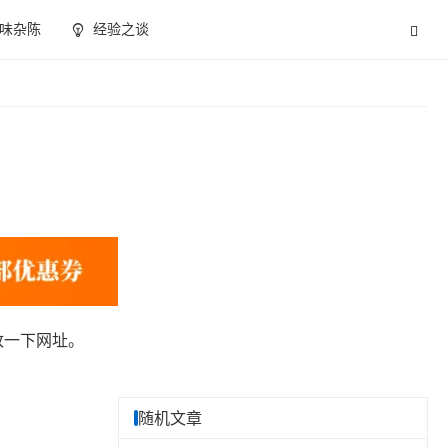
味杂陈
经验之谈
改一下网址。
随机文章