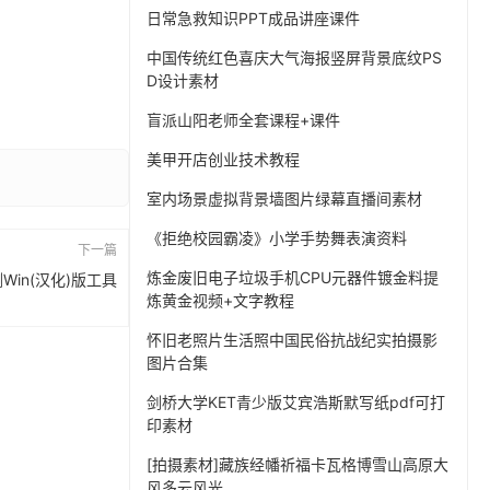
日常急救知识PPT成品讲座课件
中国传统红色喜庆大气海报竖屏背景底纹PS
D设计素材
盲派山阳老师全套课程+课件
美甲开店创业技术教程
室内场景虚拟背景墙图片绿幕直播间素材
《拒绝校园霸凌》小学手势舞表演资料
下一篇
炼金废旧电子垃圾手机CPU元器件镀金料提
测Win(汉化)版工具
炼黄金视频+文字教程
怀旧老照片生活照中国民俗抗战纪实拍摄影
图片合集
剑桥大学KET青少版艾宾浩斯默写纸pdf可打
印素材
[拍摄素材]藏族经幡祈福卡瓦格博雪山高原大
风多云风光