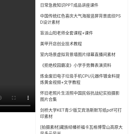
日常急救知识PPT成品讲座课件
中国传统红色喜庆大气海报竖屏背景底纹PS
D设计素材
盲派山阳老师全套课程+课件
美甲开店创业技术教程
室内场景虚拟背景墙图片绿幕直播间素材
《拒绝校园霸凌》小学手势舞表演资料
炼金废旧电子垃圾手机CPU元器件镀金料提
炼黄金视频+文字教程
怀旧老照片生活照中国民俗抗战纪实拍摄影
图片合集
剑桥大学KET青少版艾宾浩斯默写纸pdf可打
印素材
[拍摄素材]藏族经幡祈福卡瓦格博雪山高原大
风多云风光