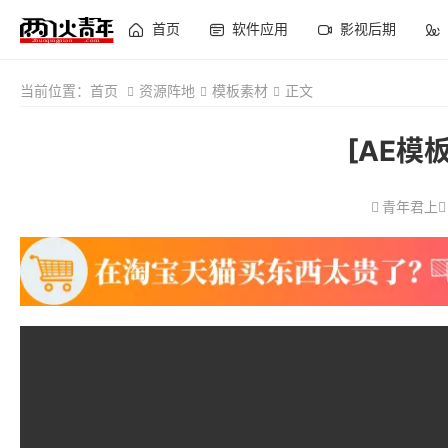
首页
软件应用
影视后期
当前位置：
首页
资源阵地
模板素材
正文
[AE模
青年君上