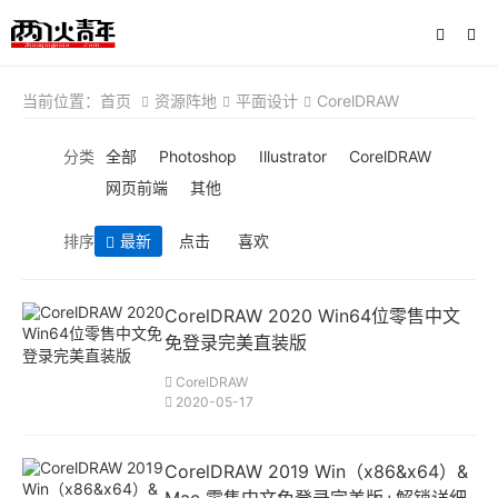
当前位置：
首页
资源阵地
平面设计
CorelDRAW
分类
全部
Photoshop
Illustrator
CorelDRAW
网页前端
其他
排序
最新
点击
喜欢
CorelDRAW 2020 Win64位零售中文
免登录完美直装版
CorelDRAW
2020-05-17
CorelDRAW 2019 Win（x86&x64）&