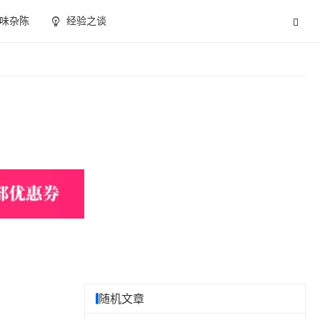
味杂陈
经验之谈
随机文章