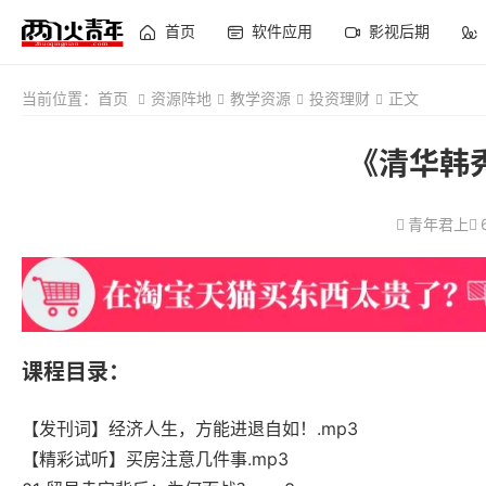
首页
软件应用
影视后期
当前位置：
首页
资源阵地
教学资源
投资理财
正文
《清华韩
青年君上
课程目录：
【发刊词】经济人生，方能进退自如！.mp3
【精彩试听】买房注意几件事.mp3