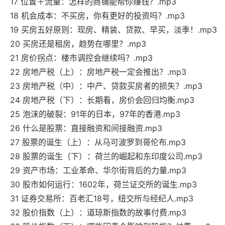
17 位置＋流量：怎样的商铺能帮你赚钱？.mp3
18 机会成本：不买房，你有更好的投资吗？.mp3
19 买房五好原则：现房、精装、贷款、早买，淡季！.mp3
20 买房还是租房，趋势在哪里？.mp3
21 房价拐点：楼市调控会继续吗？.mp3
22 房地产税（上）：房地产税一定会推出？.mp3
23 房地产税（中）：中产、贷款买房者的损失？.mp3
24 房地产税（下）：长期看，房价会回归均衡.mp3
25 泡沫的破裂：91年的日本，97年的香港.mp3
26 什么是股票：直接融资和间接融资.mp3
27 股票的诞生（上）：从马可波罗到哥伦布.mp3
28 股票的诞生（下）：荷兰的崛起和东印度公司.mp3
29 资产市场：工业革命、华尔街背后的力量.mp3
30 股市如何运行：1602年，荷兰证交所的诞生.mp3
31 证券交易所：百老汇18号，纽交所与经纪人.mp3
32 股价指数（上）：道琼斯指数的故事付费.mp3