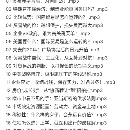
01 贸易赤字背后：为何而战？.mp3
02 特朗普不懂经济：制造业能重回美国吗？.mp3
03 比较优势：国际贸易是怎样运转的？ .mp3
04 贸易战的枪：越想保护，损失反而越大.mp3
05 企业VS政府，谁为高关税买单？.mp3
06 美国要什么：国际贸易是怎么运转的？.mp3
07 失去的20年：广场协定后的日元升值.mp3
08 贸易战中自保：工业化，从互补到对抗！.mp3
09 对贸易战的判断：以打促谈的长期主义.mp3
10 中美战略博弈：极限施压下的底线思维.mp3
11 企业应对：收缩战线，保存实力，准备过冬！.mp3
12 房价“成长史”：从“协商转让”到“招拍挂”.mp3
13 楼市中看不见的手：亚当斯密的供求法则.mp3
14 市场决定资源配置：劳动力、资金与土地.mp3
15 稀缺性：什么样的房子，会永远有价值？.mp3
16 住宅怎么选：上学、就医和出行的最优解.mp3