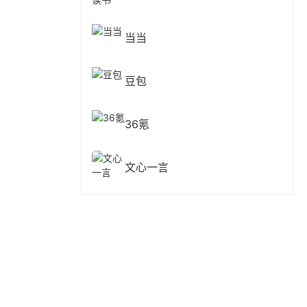
当当
豆包
36氪
文心一言