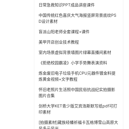
日常急救知识PPT成品讲座课件
中国传统红色喜庆大气海报竖屏背景底纹PS
D设计素材
盲派山阳老师全套课程+课件
美甲开店创业技术教程
室内场景虚拟背景墙图片绿幕直播间素材
《拒绝校园霸凌》小学手势舞表演资料
炼金废旧电子垃圾手机CPU元器件镀金料提
炼黄金视频+文字教程
怀旧老照片生活照中国民俗抗战纪实拍摄影
图片合集
剑桥大学KET青少版艾宾浩斯默写纸pdf可打
印素材
[拍摄素材]藏族经幡祈福卡瓦格博雪山高原大
风多云风光