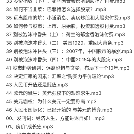
33 股价指数（下）：哪些因素会影响到股指？付费.mp3
34 如何不当韭菜：巴菲特怎么选择股票？.mp3
35 远离股市的坑：小道消息、卖房炒股和大股灾付费.mp3
36 如何参与股市：上市、原始股，投资和选股付费.mp3
37 别被泡沫冲昏头（上）：荷兰的郁金香泡沫付费.mp3
38 别被泡沫冲昏头（二） 美国1929，重回大萧条.mp3
39 别被泡沫冲昏头（三）：2007年，中国股市的暴涨.mp3
40 别被泡沫冲昏头（四）：中国2015年的大股灾.mp3
41 股市趋势研判：远离恐惧与贪婪，布局下一个10年.mp3
42 决定汇率的因素：汇率之“购买力平价理论”.mp3
43 人民币升值还是贬值.mp3
44 欧元的诞生：美元强权下的艰难求生.mp3
45 美元霸权：为什么美元一定要称霸.mp3
46 人民币国际化：已经开始的 与美元的博弈.mp3
00、发刊词：经济人生，方能进退自如！.mp3
01、房价“成长史.mp3