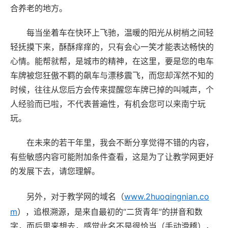
合养老的地方。
每当坐着车在快环上飞驰，温暖的阳光从树梢之间轻
轻抚摸下来，酥酥痒痒的，只有会心一笑才能表达畅快的
心情。能帮就帮，是城市的精神，在这里，要是您的电车
车牌被您狂傲不羁的飙车与漂移震飞，而您却浑然不知的
时候，往往从您后方会传来提醒您车牌已掉的叫喊声，个
人经验而已啦，不代表普遍性，有机会您可以来南宁玩
玩。
在未来的若干年里，我会不断分享觉得不错的内容，
有些敏感内容可能附加条件查看，这是为了让教学网更好
的发展下去，请您理解。
另外，对于教学网的域名（
www.2huoqingnian.co
m
），追根溯源，是来自最初的“二货青年”的拼音和数
字，而后思来想去，感觉此名不是很恰当（手动滑稽），