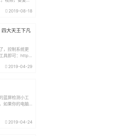
2019-08-18
？四大天王下凡
了，控制系统更
具即可：http
id=1777话说从Win1
2019-04-29
一个接着一个。大
的蓝屏检测小工
。如果你的电脑
者断电关机的情
检测一下。截图
2019-04-24
重启情况，多次