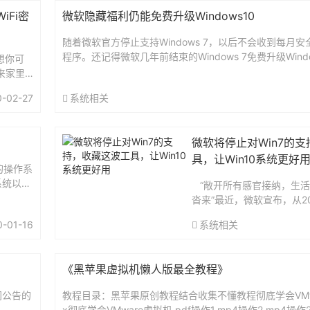
iFi密
微软隐藏福利仍能免费升级Windows10
随着微软官方停止支持Windows 7，以后不会收到每月
程序。还记得微软几年前结束的Windows 7免费升级Windo
想你可
虽然官方表示，该活动已经在2016 年 7...
来家里
或者看
0-02-27
系统相关
游戏/看
的Wi
微软将停止对Win7的
具，让Win10系统更好
的操作系
系统以桌
“敞开所有感官接纳，生活
.
沓来”最近，微软宣布，从20
始，将停止对 Win7 的支
0-01-16
系统相关
受影响。值得注意的是，这
不是指...
《黑苹果虚拟机懒人版最全教程》
网公告的
教程目录：黑苹果原创教程结合收集不懂教程彻底学会VMwa
x彻底学会VMware虚拟机.pdf操作1.mp4操作2.mp4