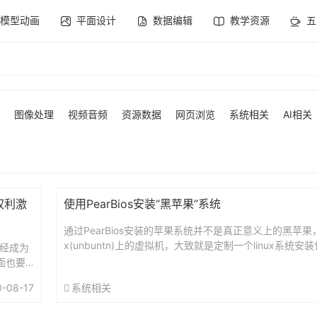
模型动画
平面设计
数据编辑
教学资源
五
图像处理
视频音频
资源数据
网页浏览
系统相关
AI相关
权利激
使用PearBios安装“黑苹果”系统
通过PearBios安装的苹果系统并不是真正意义上的黑苹果，
x(unbuntn)上的虚拟机，大致就是定制一个linux系统安
已经成为
录到U盘后用U盘启动，会自动找个本地硬...
面也要
的标
0-08-17
系统相关
在使用B
..