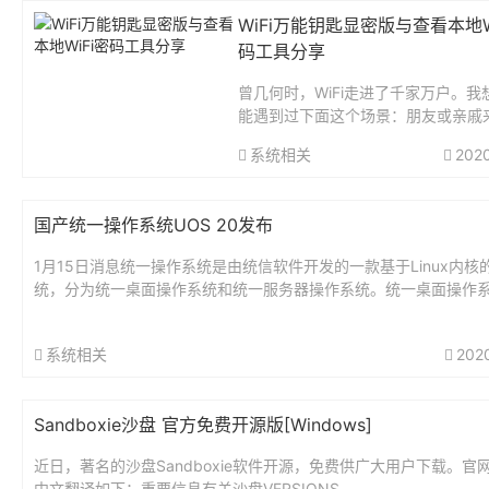
WiFi万能钥匙显密版与查看本地W
码工具分享
曾几何时，WiFi走进了千家万户。我
能遇到过下面这个场景：朋友或亲戚
做客，无聊之际，他拿起手机玩游戏
系统相关
202
视频。你随口问了一句：你用流量玩
视频？不浪费吗？他则答道：我用你家
F...
国产统一操作系统UOS 20发布
1月15日消息统一操作系统是由统信软件开发的一款基于Linux内核
统，分为统一桌面操作系统和统一服务器操作系统。统一桌面操作
面应用场景为主，统一服务器操作系统以服务器支撑服务场景为主..
系统相关
202
Sandboxie沙盘 官方免费开源版[Windows]
近日，著名的沙盘Sandboxie软件开源，免费供广大用户下载。官
中文翻译如下：重要信息有关沙盘VERSIONS ...