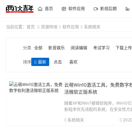
首页
软件应用
影视后期
当前位置：
首页
资源阵地
软件应用
系统相关
分类
全部
影音娱乐
阅读编辑
考试学习
下载上传
排序
最新
点击
喜欢
云萌Win10激活工具，免费数字
活微软正版系统
随着XP和Win7被微软抛弃，Win10
新程序优先适配的系统，在安全性方
优于前者，基本上成为家庭新添电脑
系统相关
202
配。最近热议的张玉环，在入狱前还
B机，2020年出狱，与社会脱节几十年.