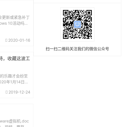
安全更新或紧急补丁
ws 10活动吗？
2020-01-16
扫一扫二维码关注我们的微信公众号
支持，收藏这波工
用
的乐趣才会纷至
20年1月14日开
持，但企业级用户不
2019-12-24
里的企业级用户
re虚拟机.doc
操作2，视频，要复制