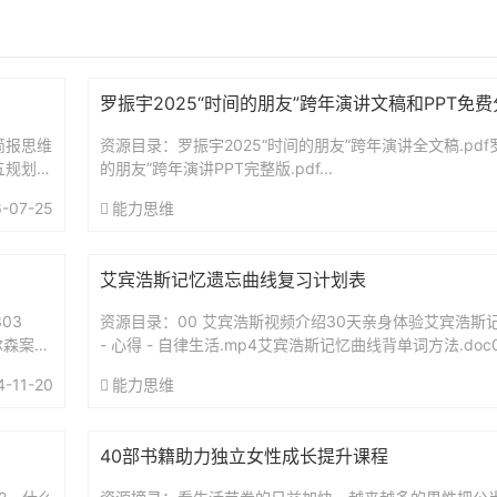
罗振宇2025“时间的朋友”跨年演讲文稿和PPT免
简报思维
资源目录：罗振宇2025“时间的朋友”跨年演讲全文稿.pdf罗
五规划前
的朋友”跨年演讲PPT完整版.pdf...
-07-25
能力思维
艾宾浩斯记忆遗忘曲线复习计划表
03
资源目录：00 艾宾浩斯视频介绍30天亲身体验艾宾浩斯记
尔森案：
- 心得 - 自律生活.mp4艾宾浩斯记忆曲线背单词方法.doc
（智能电子版）艾宾浩斯复习时间表.xls艾...
4-11-20
能力思维
40部书籍助力独立女性成长提升课程