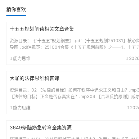
猜你喜欢
十五五规划解读相关文章合集
资源目录：《“十五五”规划纲要》.pdf【十五五规划251031】核心
导图_.pdfA视野：251004合集《十五五规划前瞻》之——1、十五
瞻分析：未来5年最大的投资蓝图.pdfA视野...
能力思维
2026
大咖的法律思维科普课
资源目录：02 【法律的目标】如何在秩序中追求正义和自由？.mp3
【法律的目标】正义是否存真实在？.mp304 【合理反抗原则】威
要求带套，他就该无罪吗？..mp305 【法律热点解读】...
能力思维
202
3649条脑筋急转弯全集资源