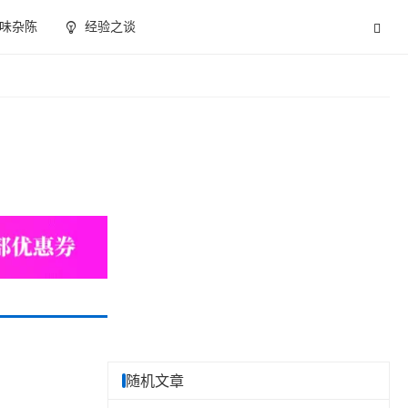
味杂陈
经验之谈
随机文章