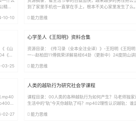
52—什么
资源摘录：看生活节拳的日益加快，越来越多的男性把公
公精神
到了家里手机也一直掌在手上，根本不关心家里发生了么
基本上由妈妈一力承担，为了达到效果，妈妈往往需要承
4-10-10
能力思维
严...
心学圣人《王阳明》资料合集
1《《山
资源目录：《传习录（全本全注全译）》-王阳明《王阳明
04《像
一--赵柏田11傅佩荣详解易经64卦（更新中）24度阴山
（复旦哲学教授）解读传习录王德峰.王阳明心学及其现代意
-03-25
能力思维
人类的越轨行为研究社会学课程
mp40
课程目录：00人类的各种越轨行为如何产生？马老师独家课程
4006
生活中的“轨”今天你越轨了吗？mp402理性认识越轨：
行为？mp403关于好人：我们是在努力“演”还是在认真“...
4-02-27
能力思维