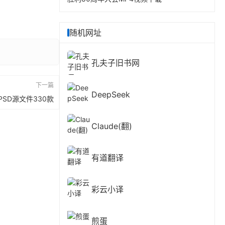
随机网址
孔夫子旧书网
下一篇
DeepSeek
SD源文件330款
Claude(翻)
有道翻译
彩云小译
煎蛋