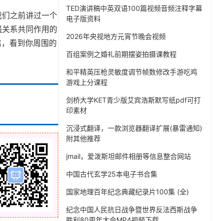
TED演讲稿中英双语100篇视频音频注释字幕
我们之前讲过一个
电子版资料
强关系共同作用的
2026年央视地方元宵节晚会视频
信，看到你周围的
百组案例之婚礼前期摆姿拍摄课教程
和平精英压枪灵敏度调节帧数修改手游吃鸡
游戏上分课程
剑桥大学KET青少版艾宾浩斯默写纸pdf可打
印素材
沉浸式翻译，一款浏览器翻译扩展(暴雷通知)
附其他推荐
jmail，爱泼斯坦邮件相册等信息整合网站
中国古代玄学25本电子书合集
国家地理百年纪念典藏纪录片100集 (全)
纪念中国人民抗日战争暨世界反法西斯战争
胜利80周年大会MP4视频下载