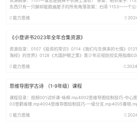
资源摘录：1151—谁总是脱掉干衣换上湿衣？ 答案：晒衣架子. 11
东西只有一只脚却能跑遍屋子的所有角落答案：扫帚 1153—一个公
好,从早到晚不睡觉,身体虽小力...
能力思维
202
《小登讲书2023年全年合集资源》
资源目录：0107《投资的常识》0114《我们与生俱来的七情》012
海经》的世界》0128《大国护眼之策》青少年近视防控实用指南02
绅士淑女一样服务》0211《我的前半生》0218《为...
能力思维
2024
思维导图学古诗 （1-9年级）课程
课程目录：视频001试听课-咏柳.mp4002思维导图绘制技巧-中心图.
03登鹳雀楼.mp4004思维导图绘制技巧-一级分支.mp4005春晓.mp
思维导图绘制技巧-二级分支.mp40...
能力思维
202