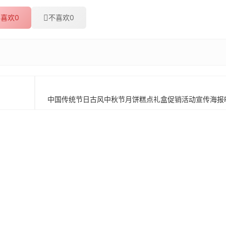
喜欢
0
不喜欢
0
中国传统节日古风中秋节月饼糕点礼盒促销活动宣传海报P