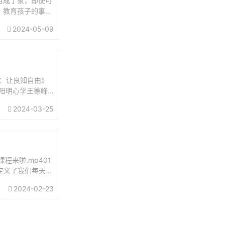
当成了家，即使可
。教育孩子的事，
担起父亲的责任：
2024-05-09
：让良知自由》
讲阳明心学王德峰
义王阳明...
2024-03-25
来啦.mp401
谁定义了我们每天的
2024-02-23