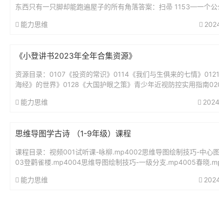
东西只有一只脚却能跑遍屋子的所有角落答案：扫帚 1153—一个公
好,从早到晚不睡觉,身体虽小力...
能力思维
202
《小登讲书2023年全年合集资源》
资源目录：0107《投资的常识》0114《我们与生俱来的七情》012
海经》的世界》0128《大国护眼之策》青少年近视防控实用指南02
绅士淑女一样服务》0211《我的前半生》0218《为...
能力思维
2024
思维导图学古诗 （1-9年级）课程
课程目录：视频001试听课-咏柳.mp4002思维导图绘制技巧-中心图.
03登鹳雀楼.mp4004思维导图绘制技巧-一级分支.mp4005春晓.mp
思维导图绘制技巧-二级分支.mp40...
能力思维
202