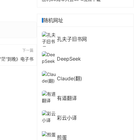
随机网址
孔夫子旧书网
下一篇
DeepSeek
“茫”到晚》电子书
Claude(翻)
有道翻译
彩云小译
煎蛋