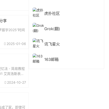
虎扑社区
费分享
Grok(翻)
振宇2025“时间
2025-01-06
讯飞星火
163邮箱
忆法 - 简易教程
01 艾宾浩斯表格
2024-10-27
当成了家，即使可