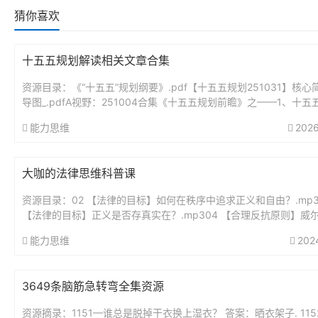
猜你喜欢
十五五规划解读相关文章合集
资源目录：《“十五五”规划纲要》.pdf【十五五规划251031】核心
导图_.pdfA视野：251004合集《十五五规划前瞻》之——1、十五
瞻分析：未来5年最大的投资蓝图.pdfA视野...
能力思维
2026
大咖的法律思维科普课
资源目录：02 【法律的目标】如何在秩序中追求正义和自由？.mp3
【法律的目标】正义是否存真实在？.mp304 【合理反抗原则】威
要求带套，他就该无罪吗？..mp305 【法律热点解读】...
能力思维
202
3649条脑筋急转弯全集资源
资源摘录：1151—谁总是脱掉干衣换上湿衣？ 答案：晒衣架子. 11