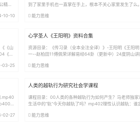
公精神
到了家里手机也一直掌在手上，根本不关心家里发生了么
基本上由妈妈一力承担，为了达到效果，妈妈往往需要承
4-10-10
能力思维
严...
心学圣人《王阳明》资料合集
1《《山
资源目录：《传习录（全本全注全译）》-王阳明《王阳明
04《像
一--赵柏田11傅佩荣详解易经64卦（更新中）24度阴山
（复旦哲学教授）解读传习录王德峰.王阳明心学及其现代意
-03-25
能力思维
人类的越轨行为研究社会学课程
mp40
课程目录：00人类的各种越轨行为如何产生？马老师独家课程
4006
生活中的“轨”今天你越轨了吗？mp402理性认识越轨：
行为？mp403关于好人：我们是在努力“演”还是在认真“...
4-02-27
能力思维