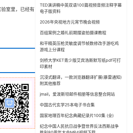
TED演讲稿中英双语100篇视频音频注释字幕
实验室里，已经有
电子版资料
2026年央视地方元宵节晚会视频
百组案例之婚礼前期摆姿拍摄课教程
和平精英压枪灵敏度调节帧数修改手游吃鸡
游戏上分课程
剑桥大学KET青少版艾宾浩斯默写纸pdf可打
印素材
沉浸式翻译，一款浏览器翻译扩展(暴雷通知)
附其他推荐
jmail，爱泼斯坦邮件相册等信息整合网站
中国古代玄学25本电子书合集
国家地理百年纪念典藏纪录片100集 (全)
纪念中国人民抗日战争暨世界反法西斯战争
胜利80周年大会MP4视频下载