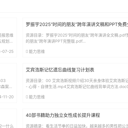
罗振宇2025“时间的朋友”跨年演讲文稿和PPT免
简报思维
资源目录：罗振宇2025“时间的朋友”跨年演讲全文稿.pdf罗
五规划前
的朋友”跨年演讲PPT完整版.pdf...
-07-25
能力思维
艾宾浩斯记忆遗忘曲线复习计划表
03
资源目录：00 艾宾浩斯视频介绍30天亲身体验艾宾浩斯记
尔森案：
- 心得 - 自律生活.mp4艾宾浩斯记忆曲线背单词方法.doc
（智能电子版）艾宾浩斯复习时间表.xls艾...
4-11-20
能力思维
40部书籍助力独立女性成长提升课程
52—什么
资源摘录：看生活节拳的日益加快，越来越多的男性把公