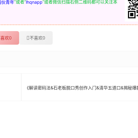
”或者“
”或者微信扫描右侧二维码都可以关注本
两伙青年
lhqnapp
喜欢
0
不喜欢
0
《解读密码法&石老板脱口秀创作入门&清华五道口&揭秘爆