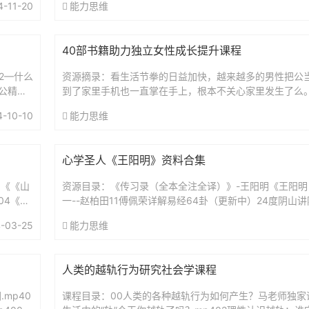
4-11-20
能力思维
40部书籍助力独立女性成长提升课程
52—什么
资源摘录：看生活节拳的日益加快，越来越多的男性把公
公精神
到了家里手机也一直掌在手上，根本不关心家里发生了么
基本上由妈妈一力承担，为了达到效果，妈妈往往需要承
4-10-10
能力思维
严...
心学圣人《王阳明》资料合集
1《《山
资源目录：《传习录（全本全注全译）》-王阳明《王阳明
04《像
一--赵柏田11傅佩荣详解易经64卦（更新中）24度阴山
（复旦哲学教授）解读传习录王德峰.王阳明心学及其现代意
-03-25
能力思维
人类的越轨行为研究社会学课程
mp40
课程目录：00人类的各种越轨行为如何产生？马老师独家课程