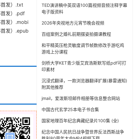
）.txt
TED演讲稿中英双语100篇视频音频注释字幕
电子版资料
发）.pdf
发）.mobi
2026年央视地方元宵节晚会视频
发）.epub
百组案例之婚礼前期摆姿拍摄课教程
和平精英压枪灵敏度调节帧数修改手游吃鸡
游戏上分课程
剑桥大学KET青少版艾宾浩斯默写纸pdf可打
印素材
沉浸式翻译，一款浏览器翻译扩展(暴雷通知)
附其他推荐
jmail，爱泼斯坦邮件相册等信息整合网站
中国古代玄学25本电子书合集
国家地理百年纪念典藏纪录片100集 (全)
纪念中国人民抗日战争暨世界反法西斯战争
胜利80周年大会MP4视频下载