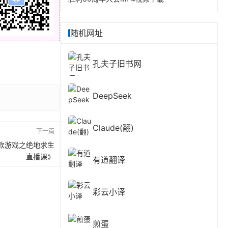
随机网址
孔夫子旧书网
DeepSeek
Claude(翻)
下一篇
款游戏之绝地求生
直播课》
有道翻译
彩云小译
煎蛋