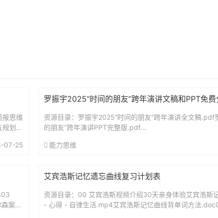
罗振宇2025“时间的朋友”跨年演讲文稿和PPT免
简报思维
资源目录：罗振宇2025“时间的朋友”跨年演讲全文稿.pdf罗
五规划前
的朋友”跨年演讲PPT完整版.pdf...
-07-25
能力思维
艾宾浩斯记忆遗忘曲线复习计划表
03
资源目录：00 艾宾浩斯视频介绍30天亲身体验艾宾浩斯记
尔森案：
- 心得 - 自律生活.mp4艾宾浩斯记忆曲线背单词方法.doc
（智能电子版）艾宾浩斯复习时间表.xls艾...