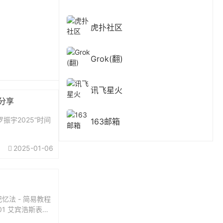
虎扑社区
Grok(翻)
讯飞星火
费分享
振宇2025“时间
163邮箱
2025-01-06
忆法 - 简易教程
01 艾宾浩斯表格