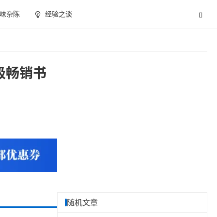
味杂陈
经验之谈
级畅销书
随机文章