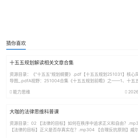
猜你喜欢
十五五规划解读相关文章合集
资源目录：《“十五五”规划纲要》.pdf【十五五规划251031】核心
导图_.pdfA视野：251004合集《十五五规划前瞻》之——1、十五
瞻分析：未来5年最大的投资蓝图.pdfA视野...
能力思维
2026
大咖的法律思维科普课
资源目录：02 【法律的目标】如何在秩序中追求正义和自由？.mp3
【法律的目标】正义是否存真实在？.mp304 【合理反抗原则】威
要求带套，他就该无罪吗？..mp305 【法律热点解读】...