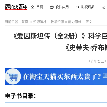
首页
软件应用
影视后期
当前位置：
首页
资源阵地
教学资源
能力思维
正文
《爱因斯坦传（全2册）》科学
《史蒂夫·乔
青年君上
电子书目录：