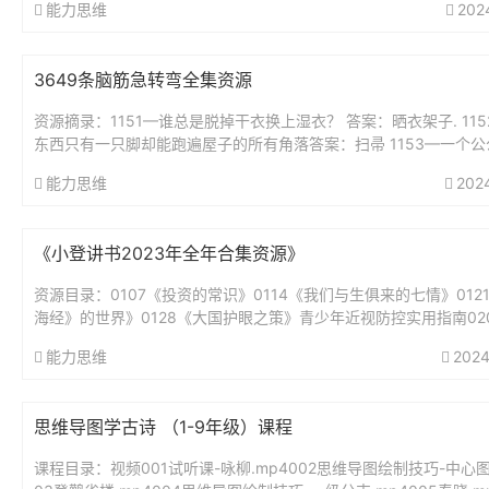
能力思维
202
3649条脑筋急转弯全集资源
资源摘录：1151—谁总是脱掉干衣换上湿衣？ 答案：晒衣架子. 11
东西只有一只脚却能跑遍屋子的所有角落答案：扫帚 1153—一个公
好,从早到晚不睡觉,身体虽小力...
能力思维
202
《小登讲书2023年全年合集资源》
资源目录：0107《投资的常识》0114《我们与生俱来的七情》012
海经》的世界》0128《大国护眼之策》青少年近视防控实用指南02
绅士淑女一样服务》0211《我的前半生》0218《为...
能力思维
2024
思维导图学古诗 （1-9年级）课程
课程目录：视频001试听课-咏柳.mp4002思维导图绘制技巧-中心图.