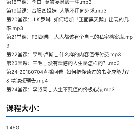
第18堂课：李白 莫被妄念毁一生.mp3
第19堂课：合肥四姐妹 人脉不用向外求.mp3
第20堂课：J·K·罗琳 如何增加「正面黑天鹅」出现的几
率.mp3
第21堂课：FBI胡佛 _ 人人都该有个自己的私密档案库.mp
3
第22堂课：亨利·卢斯 _ 什么样的内容值得付费.mp3
第23堂课：三毛 _ 没有遗憾的人生是怎样的？.mp3
第24-20180704直播回看 如何把你读过的书变成能力？
& 精读班预告.mp4
第24堂课：李叔同 _ 人生不贬值的终极心法.mp3
课程大小：
1.46G