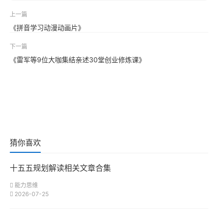
上一篇
《拼音学习动漫动画片》
下一篇
《雷军等9位大咖集结亲述30堂创业修炼课》
猜你喜欢
十五五规划解读相关文章合集
能力思维
2026-07-25