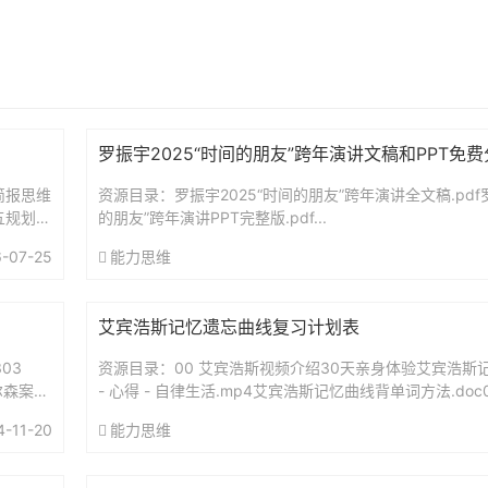
罗振宇2025“时间的朋友”跨年演讲文稿和PPT免
简报思维
资源目录：罗振宇2025“时间的朋友”跨年演讲全文稿.pdf罗
五规划前
的朋友”跨年演讲PPT完整版.pdf...
-07-25
能力思维
艾宾浩斯记忆遗忘曲线复习计划表
03
资源目录：00 艾宾浩斯视频介绍30天亲身体验艾宾浩斯记
尔森案：
- 心得 - 自律生活.mp4艾宾浩斯记忆曲线背单词方法.doc
（智能电子版）艾宾浩斯复习时间表.xls艾...
4-11-20
能力思维