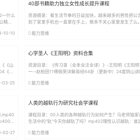
40部书籍助力独立女性成长提升课程
52—什么
资源摘录：看生活节拳的日益加快，越来越多的男性把公
公精神
到了家里手机也一直掌在手上，根本不关心家里发生了么
基本上由妈妈一力承担，为了达到效果，妈妈往往需要承
4-10-10
能力思维
严...
心学圣人《王阳明》资料合集
1《《山
资源目录：《传习录（全本全注全译）》-王阳明《王阳明
04《像
一--赵柏田11傅佩荣详解易经64卦（更新中）24度阴山
（复旦哲学教授）解读传习录王德峰.王阳明心学及其现代意
-03-25
能力思维
人类的越轨行为研究社会学课程
mp40
课程目录：00人类的各种越轨行为如何产生？马老师独家课程
4006
生活中的“轨”今天你越轨了吗？mp402理性认识越轨：
行为？mp403关于好人：我们是在努力“演”还是在认真“...
4-02-27
能力思维