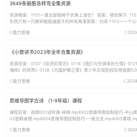
3649条脑筋急转弯全集资源
资源摘录：1151—谁总是脱掉干衣换上湿衣？ 答案：晒衣架子. 11
东西只有一只脚却能跑遍屋子的所有角落答案：扫帚 1153—一个公
好,从早到晚不睡觉,身体虽小力...
能力思维
202
《小登讲书2023年全年合集资源》
资源目录：0107《投资的常识》0114《我们与生俱来的七情》012
海经》的世界》0128《大国护眼之策》青少年近视防控实用指南02
绅士淑女一样服务》0211《我的前半生》0218《为...
能力思维
2024
思维导图学古诗 （1-9年级）课程
课程目录：视频001试听课-咏柳.mp4002思维导图绘制技巧-中心图.
03登鹳雀楼.mp4004思维导图绘制技巧-一级分支.mp4005春晓.mp
思维导图绘制技巧-二级分支.mp40...
能力思维
202