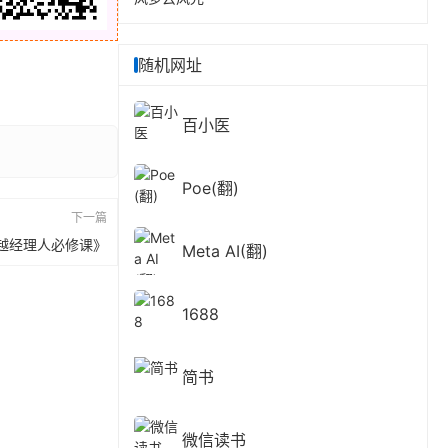
随机网址
百小医
Poe(翻)
下一篇
卓越经理人必修课》
Meta AI(翻)
1688
简书
微信读书