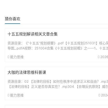
猜你喜欢
十五五规划解读相关文章合集
资源目录：《“十五五”规划纲要》.pdf【十五五规划251031】核心
导图_.pdfA视野：251004合集《十五五规划前瞻》之——1、十五
瞻分析：未来5年最大的投资蓝图.pdfA视野...
能力思维
2026
大咖的法律思维科普课
资源目录：02 【法律的目标】如何在秩序中追求正义和自由？.mp3
【法律的目标】正义是否存真实在？.mp304 【合理反抗原则】威
要求带套，他就该无罪吗？..mp305 【法律热点解读】...
能力思维
202