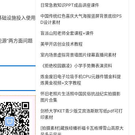
日常急救知识PPT成品讲座课件
中国传统红色喜庆大气海报竖屏背景底纹PS
基础设施投入使用
D设计素材
盲派山阳老师全套课程+课件
能源”两方面问题
美甲开店创业技术教程
室内场景虚拟背景墙图片绿幕直播间素材
《拒绝校园霸凌》小学手势舞表演资料
炼金废旧电子垃圾手机CPU元器件镀金料提
炼黄金视频+文字教程
怀旧老照片生活照中国民俗抗战纪实拍摄影
图片合集
剑桥大学KET青少版艾宾浩斯默写纸pdf可打
印素材
[拍摄素材]藏族经幡祈福卡瓦格博雪山高原大
风多云风光