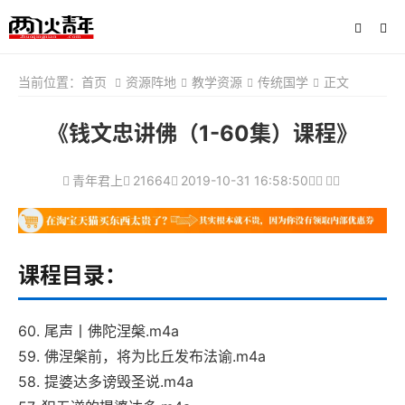
当前位置：
首页
资源阵地
教学资源
传统国学
正文
《钱文忠讲佛（1-60集）课程》
青年君上
21664
2019-10-31 16:58:50
课程目录：
60. 尾声丨佛陀涅槃.m4a
59. 佛涅槃前，将为比丘发布法谕.m4a
58. 提婆达多谤毁圣说.m4a