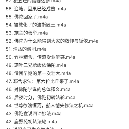
57. 犯五逆的提婆达多.m4a
56. 追随，因果已经成熟.m4a
55. 佛陀回家了.m4a
54. 被教化了的波斯匿王.m4a
53. 施主的善举.m4a
52. 佛陀为什么能得到大家的敬仰与皈依.m4a
51. 浩荡的僧团.m4a
50. 竹林精舍，传道受业解惑.m4a
49. 迦叶三兄弟皈依佛陀.m4a
48. 僧团早期的第一次壮大.m4a
47. 耶舍求法：第六位比丘来了.m4a
46. 对佛陀学说的总体释义.m4a
45. 后夜时分，佛陀初转法轮.m4a
44. 世尊欲渡恒河，船人憾失修法之机.m4a
43. 佛陀宣说四谛妙法.m4a
42. 鹿野苑初转法轮.m4a