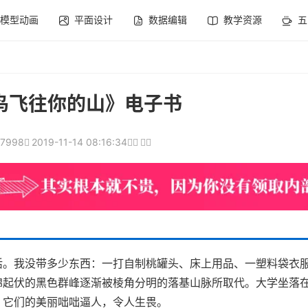
模型动画
平面设计
数据编辑
教学资源
五
鸟飞往你的山》电子书
17998
2019-11-14 08:16:34
活。我没带多少东西：一打自制桃罐头、床上用品、一塑料袋衣
绵起伏的黑色群峰逐渐被棱角分明的落基山脉所取代。大学坐落
，它们的美丽咄咄逼人，令人生畏。