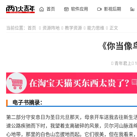
首页
软件应用
影视后期
当前位置：
首页
资源阵地
教学资源
能力思维
正文
《你当像
青年君上
电子书摘录：
第二部分守安息日为圣日元旦那天，母亲开车送我去往新生
速公路疾驰而下时，我望着支离破碎的风景，贝尔河山脉连
心地带，那里的白色山峦拔地而起。它们很美，但在我看来