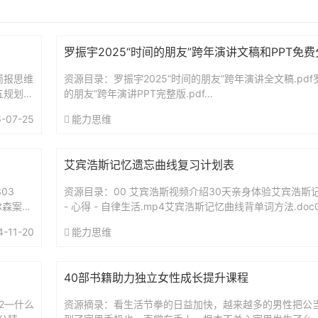
罗振宇2025“时间的朋友”跨年演讲文稿和PPT免
简报思维
资源目录：罗振宇2025“时间的朋友”跨年演讲全文稿.pdf罗
五规划前
的朋友”跨年演讲PPT完整版.pdf...
-07-25
能力思维
艾宾浩斯记忆遗忘曲线复习计划表
03
资源目录：00 艾宾浩斯视频介绍30天亲身体验艾宾浩斯记
尔森案：
- 心得 - 自律生活.mp4艾宾浩斯记忆曲线背单词方法.doc
（智能电子版）艾宾浩斯复习时间表.xls艾...
4-11-20
能力思维
40部书籍助力独立女性成长提升课程
52—什么
资源摘录：看生活节拳的日益加快，越来越多的男性把公