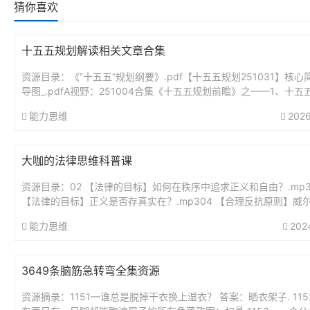
猜你喜欢
十五五规划解读相关文章合集
资源目录：《“十五五”规划纲要》.pdf【十五五规划251031】核心
导图_.pdfA视野：251004合集《十五五规划前瞻》之——1、十五
瞻分析：未来5年最大的投资蓝图.pdfA视野...
能力思维
2026
大咖的法律思维科普课
资源目录：02 【法律的目标】如何在秩序中追求正义和自由？.mp3
【法律的目标】正义是否存真实在？.mp304 【合理反抗原则】威
要求带套，他就该无罪吗？..mp305 【法律热点解读】...
能力思维
202
3649条脑筋急转弯全集资源
资源摘录：1151—谁总是脱掉干衣换上湿衣？ 答案：晒衣架子. 11