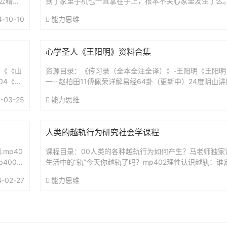
公精神
到了家里手机也一直掌在手上，根本不关心家里发生了么
基本上由妈妈一力承担，为了达到效果，妈妈往往需要承
4-10-10
能力思维
严...
心学圣人《王阳明》资料合集
1《《山
资源目录：《传习录（全本全注全译）》-王阳明《王阳明
04《像
一--赵柏田11傅佩荣详解易经64卦（更新中）24度阴山
（复旦哲学教授）解读传习录王德峰.王阳明心学及其现代意
-03-25
能力思维
人类的越轨行为研究社会学课程
mp40
课程目录：00人类的各种越轨行为如何产生？马老师独家课程
4006
生活中的“轨”今天你越轨了吗？mp402理性认识越轨：
行为？mp403关于好人：我们是在努力“演”还是在认真“...
4-02-27
能力思维