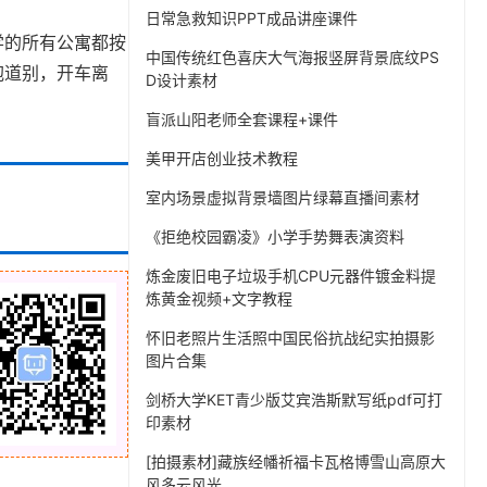
日常急救知识PPT成品讲座课件
学的所有公寓都按
中国传统红色喜庆大气海报竖屏背景底纹PS
抱道别，开车离
D设计素材
盲派山阳老师全套课程+课件
美甲开店创业技术教程
室内场景虚拟背景墙图片绿幕直播间素材
《拒绝校园霸凌》小学手势舞表演资料
炼金废旧电子垃圾手机CPU元器件镀金料提
炼黄金视频+文字教程
怀旧老照片生活照中国民俗抗战纪实拍摄影
图片合集
剑桥大学KET青少版艾宾浩斯默写纸pdf可打
印素材
[拍摄素材]藏族经幡祈福卡瓦格博雪山高原大
风多云风光