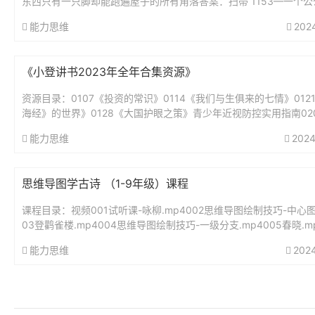
东西只有一只脚却能跑遍屋子的所有角落答案：扫帚 1153—一个公
好,从早到晚不睡觉,身体虽小力...
能力思维
202
《小登讲书2023年全年合集资源》
资源目录：0107《投资的常识》0114《我们与生俱来的七情》012
海经》的世界》0128《大国护眼之策》青少年近视防控实用指南02
绅士淑女一样服务》0211《我的前半生》0218《为...
能力思维
2024
思维导图学古诗 （1-9年级）课程
课程目录：视频001试听课-咏柳.mp4002思维导图绘制技巧-中心图.
03登鹳雀楼.mp4004思维导图绘制技巧-一级分支.mp4005春晓.mp
思维导图绘制技巧-二级分支.mp40...
能力思维
202