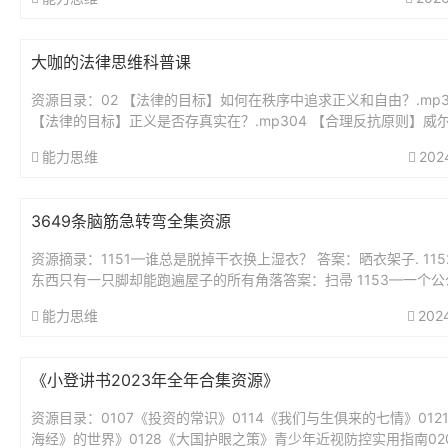
大咖的法律思维科普课
资源目录：02 【法律的目标】如何在秩序中追求正义和自由？.mp3
【法律的目标】正义是否存真实在？.mp304 【合理反抗原则】威
要求带套，他就该无罪吗？..mp305 【法律热点解读】...
能力思维
202
3649条脑筋急转弯全集资源
资源摘录：1151—谁总是脱掉干衣换上湿衣？ 答案：晒衣架子. 11
东西只有一只脚却能跑遍屋子的所有角落答案：扫帚 1153—一个公
好,从早到晚不睡觉,身体虽小力...
能力思维
202
《小登讲书2023年全年合集资源》
资源目录：0107《投资的常识》0114《我们与生俱来的七情》012
海经》的世界》0128《大国护眼之策》青少年近视防控实用指南02