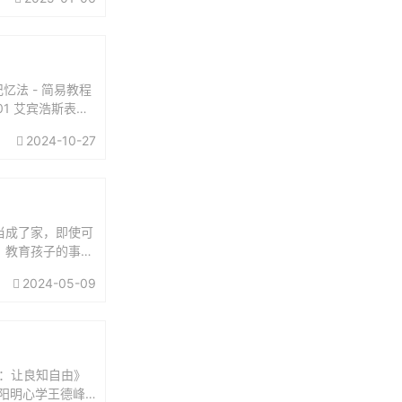
忆法 - 简易教程
01 艾宾浩斯表格
2024-10-27
当成了家，即使可
。教育孩子的事，
担起父亲的责任：
2024-05-09
：让良知自由》
讲阳明心学王德峰