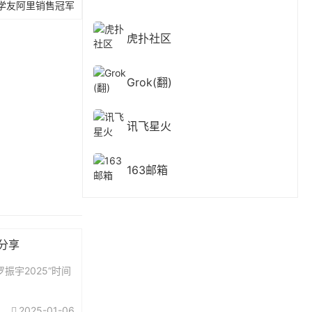
学友阿里销售冠军
虎扑社区
Grok(翻)
讯飞星火
163邮箱
费分享
振宇2025“时间
2025-01-06