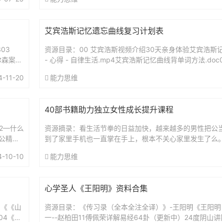
艾宾浩斯记忆遗忘曲线复习计划表
03
资源目录：00 艾宾浩斯视频介绍30天亲身体验艾宾浩斯记
尔森案：
- 心得 - 自律生活.mp4艾宾浩斯记忆曲线背单词方法.doc
（智能电子版）艾宾浩斯复习时间表.xls艾...
4-11-20
能力思维
40部书籍助力独立女性成长提升课程
52—什么
资源摘录：看生活节拳的日益加快，越来越多的男性把公
公精神
到了家里手机也一直掌在手上，根本不关心家里发生了么
基本上由妈妈一力承担，为了达到效果，妈妈往往需要承
4-10-10
能力思维
严...
心学圣人《王阳明》资料合集
1《《山
资源目录：《传习录（全本全注全译）》-王阳明《王阳明
04《像
一--赵柏田11傅佩荣详解易经64卦（更新中）24度阴山