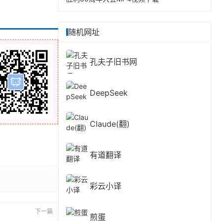
随机网址
孔夫子旧书网
DeepSeek
Claude(翻)
有道翻译
彩云小译
下一篇
煎蛋