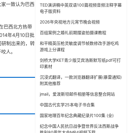
大家一致认为巴西
TED演讲稿中英双语100篇视频音频注释字幕
电子版资料
2026年央视地方元宵节晚会视频
在巴西北方热带
百组案例之婚礼前期摆姿拍摄课教程
4年4月10日批
司研制出来的，转
和平精英压枪灵敏度调节帧数修改手游吃鸡
游戏上分课程
子咬人。
剑桥大学KET青少版艾宾浩斯默写纸pdf可打
印素材
沉浸式翻译，一款浏览器翻译扩展(暴雷通知)
附其他推荐
jmail，爱泼斯坦邮件相册等信息整合网站
中国古代玄学25本电子书合集
国家地理百年纪念典藏纪录片100集 (全)
纪念中国人民抗日战争暨世界反法西斯战争
胜利80周年大会MP4视频下载