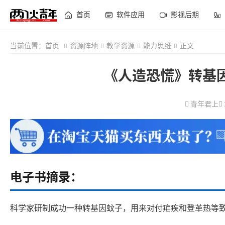
首页
软件应用
影视后期
当前位置：
首页
资源阵地
教学资源
能力思维
正文
《人造恐慌》转基因
青年君上
电子书摘录：
科学家研制成功一种转基因蚊子，用来对付疟疾和登革热等