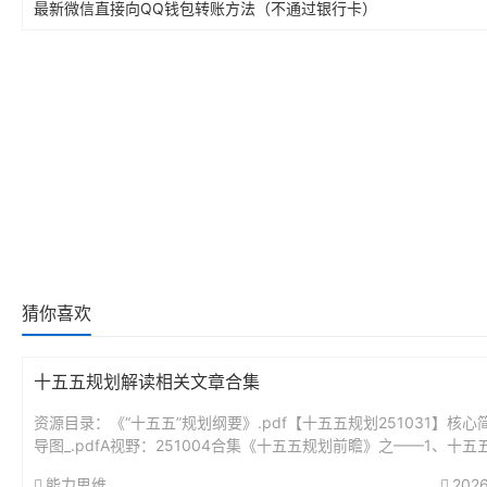
最新微信直接向QQ钱包转账方法（不通过银行卡）
猜你喜欢
十五五规划解读相关文章合集
资源目录：《“十五五”规划纲要》.pdf【十五五规划251031】核心
导图_.pdfA视野：251004合集《十五五规划前瞻》之——1、十五
瞻分析：未来5年最大的投资蓝图.pdfA视野...
能力思维
2026