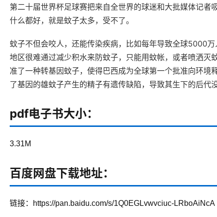
第二十届世界杯足球赛把来自全世界的球迷和大批媒体记者
什么都好，就是蚊子太多，受不了。
蚊子不但会咬人，还能传染疾病，比如每年导致全球5000
地区很难通过减少积水来防蚊子，只能用蚊帐，或者喷洒灭蚊剂
准了一种转基因蚊子，使得巴西成为全球第一个批准向环境释放
了基因的雄蚊子产生的精子有遗传缺陷，导致其生下的后代
pdf电子书大小：
3.31M
百度网盘下载地址：
链接：https://pan.baidu.com/s/1Q0EGLvwvciuc-LRboAiNcA