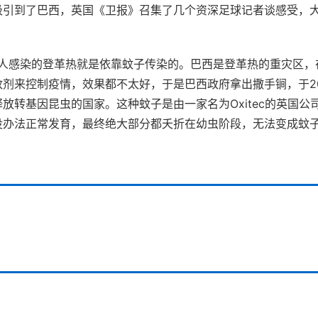
吸引到了巴西，英国《卫报》召集了几个资深足球记者谈感受，
万人感染的登革热就是依靠蚊子传染的。巴西是登革热的重灾区，
来控制疫情，效果都不太好，于是巴西政府拿出撒手锏，于201
转基因昆虫的国家。这种蚊子是由一家名为Oxitec的英国公
没办法正常发育，最终绝大部分都夭折在幼虫阶段，无法变成蚊