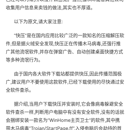
收集用户信息来卖钱的做法,其实也不厚道。
以下为原文,请大家注意:
“快压”是在国内应用比较广泛的一款知名的压缩解压软
件,但是据火绒安全发现,快压正在传播木马病毒,还强行推
广其他流氓软件,并存在弹窗广告、自动创建桌面快捷方式
等多种流氓行为。
由于国内各大软件下载站都提供快压,因此传播范围极
广,建议用户不要使用这款软件,已经下载使用的尽快通过安
全软件查杀。
据介绍,当用户下载快压并安装时,它会像病毒躲避安全
软件查杀一样,判断用户电脑中有没有安全软件,没有的话就
会捆绑安装一款名为“WinHome主页卫士”的软件,其中携
带木马病毒“Trojan/StartPage.ff”,入侵电脑后会劫持的首