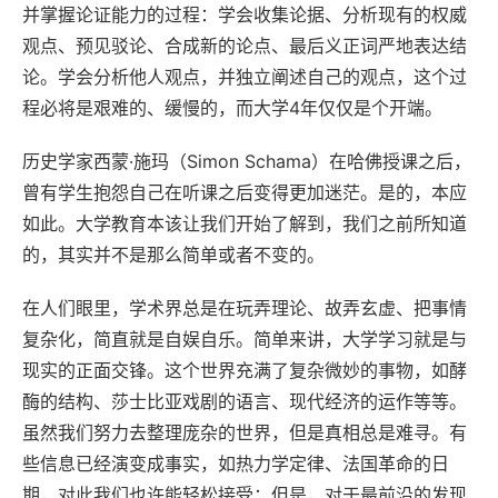
并掌握论证能力的过程：学会收集论据、分析现有的权威
观点、预见驳论、合成新的论点、最后义正词严地表达结
论。学会分析他人观点，并独立阐述自己的观点，这个过
程必将是艰难的、缓慢的，而大学4年仅仅是个开端。
历史学家西蒙·施玛（Simon Schama）在哈佛授课之后，
曾有学生抱怨自己在听课之后变得更加迷茫。是的，本应
如此。大学教育本该让我们开始了解到，我们之前所知道
的，其实并不是那么简单或者不变的。
在人们眼里，学术界总是在玩弄理论、故弄玄虚、把事情
复杂化，简直就是自娱自乐。简单来讲，大学学习就是与
现实的正面交锋。这个世界充满了复杂微妙的事物，如酵
酶的结构、莎士比亚戏剧的语言、现代经济的运作等等。
虽然我们努力去整理庞杂的世界，但是真相总是难寻。有
些信息已经演变成事实，如热力学定律、法国革命的日
期，对此我们也许能轻松接受；但是，对于最前沿的发现