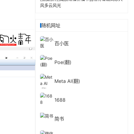
风多云风光
随机网址
百小医
Poe(翻)
Meta AI(翻)
1688
简书