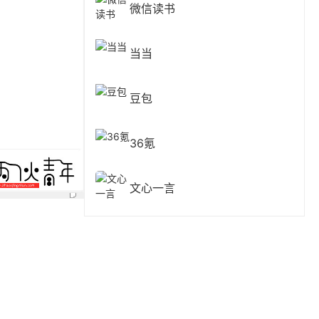
微信读书
当当
豆包
36氪
文心一言