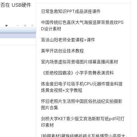
否在 USB硬件
日常急救知识PPT成品讲座课件
中国传统红色喜庆大气海报竖屏背景底纹PS
D设计素材
盲派山阳老师全套课程+课件
美甲开店创业技术教程
室内场景虚拟背景墙图片绿幕直播间素材
《拒绝校园霸凌》小学手势舞表演资料
炼金废旧电子垃圾手机CPU元器件镀金料提
炼黄金视频+文字教程
怀旧老照片生活照中国民俗抗战纪实拍摄影
图片合集
剑桥大学KET青少版艾宾浩斯默写纸pdf可打
印素材
[拍摄素材]藏族经幡祈福卡瓦格博雪山高原大