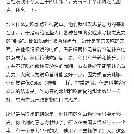
已经没劲干今天上午的工作了，先得拿半个小时吃点甜
点，休息一下。
那为什么要吃甜点？很简单。他们就想发现意志力的来源
在哪儿，于是就给这些人用各种各样的实验来寻找意志力
的“能源”。比如说给他喝两杯奶昔，奶昔是非常美味的东
西，在他很渴很饿的时候，看看喝两杯奶昔能不能补充他
的意志力。然后给他吃面糊，是那种只有营养和糖分，但
是并不好吃的那种实验性的面糊，看看他能不能够补充意
志力。大家认为说奶昔可能会好一点，因为奶昔美味嘛，
让你觉得像Cake（蛋糕）一样，非常舒服。但是科学家们
发现的结果是，吃奶昔的那组和吃面糊的那组效果一样
好，意志力提升跟食物的口感无关。
所以最后得出的结论是，你体内的葡萄糖含量只要足够
高，你此刻的意志力就够了。所以在美国曾经发生过一个
事，有一个暴力犯罪的人，他用刀子去捅伤了别人。这么