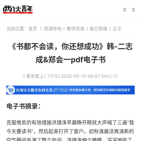
当前位置：
首页
资源阵地
教学资源
能力思维
正文
《书都不会读，你还想成功》韩-二志
成&郑会一pdf电子书
青年君上
7315
2020-05-10 08:07:34
电子书摘录：
克服倦怠的有效措施洪镇洙早晨睁开眼就大声喊了三遍“我
今天要读书”，然后起来打开了窗户。初秋清晨凉爽清新的
空气瞬间充满了整个房间。洪镇洙伸个懒腰，深深地吸了