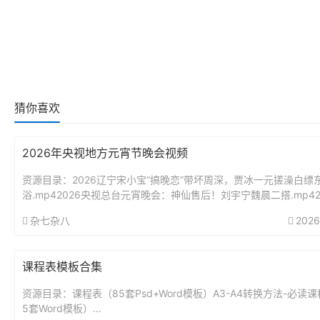
猜你喜欢
2026年央视地方元宵节晚会视频
资源目录：2026辽宁宋小宝“搞晚恋”带坏周深，贾冰一元搓澡白缥
浴.mp42026央视总台元宵晚会：神仙售后！刘宇宁魏晨二搭.mp42
徽.mp42026东方元宵.mp42026湖南.mp...
杂七杂八
2026
课程表模板合集
资源目录：课程表（85套Psd+Word模板）A3-A4转换方法-必读课
5套Word模板）...