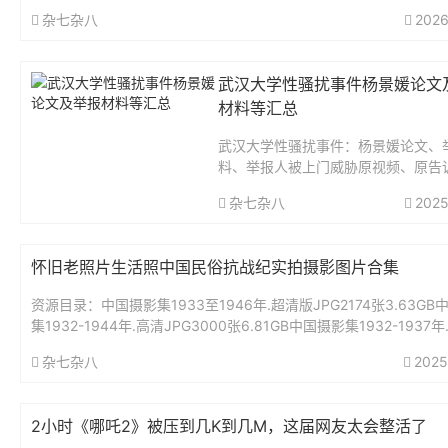
杂七杂八
2026
武汉大学性骚扰事件杨景媛论文
材料等汇总
武汉大学性骚扰事件：杨景媛论文、
料、举报人被上门威胁原视频、原告
据等见文末下载。杨景媛，女，武汉
杂七杂八
2025
济学世界经济专业2017级学生。“武
书馆性骚扰指控事件”当事人。2023年7
怀旧老照片生活照中国民俗抗战纪实拍摄影图片合集
资源目录：中国摄影集1933至1946年.超清版JPG2174张3.63GB
集1932-1944年.高清JPG3000张6.81GB中国摄影集1932-1937年
清1142张1.82...
杂七杂八
2025
2小时《哪吒2》被压到几K到几M，这届网友太会整活了