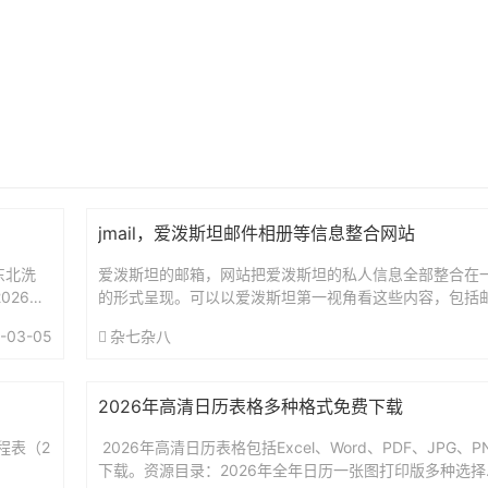
jmail，爱泼斯坦邮件相册等信息整合网站
东北洗
爱泼斯坦的邮箱，网站把爱泼斯坦的私人信息全部整合在
026安
的形式呈现。可以以爱泼斯坦第一视角看这些内容，包括
件、航班、VR、亚马逊订单、信息等等。网站地址(需要科学上网
-03-05
杂七杂八
2026年高清日历表格多种格式免费下载
程表（2
2026年高清日历表格包括Excel、Word、PDF、JPG、
下载。资源目录：2026年全年日历一张图打印版多种选择.ra