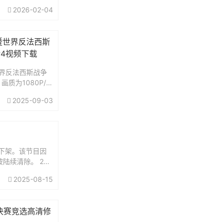
2026-02-04
暨世界反法西斯
P4视频下载
界反法西斯战争
质为1080P/4
，完整版包括从直
2025-09-03
结束，时长1小时
阅兵...
网下架。该节目因
续清除。 ‌202
2025-08-15
姐决赛竞选高清修