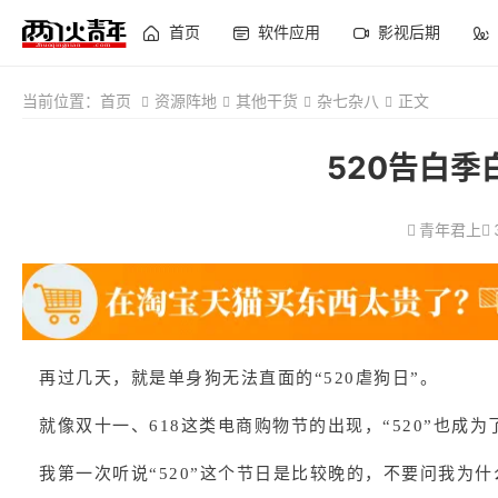
首页
软件应用
影视后期
当前位置：
首页
资源阵地
其他干货
杂七杂八
正文
520告白
青年君上
再过几天，就是单身狗无法直面的“520虐狗日”。
就像双十一、618这类电商购物节的出现，“520”也成
我第一次听说“520”这个节日是比较晚的，不要问我为什