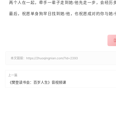
两个人在一起，牵手一辈子走到她/他先走一步，会经历
最后，祝愿单身狗早日找到她/他，也祝愿成对的你与她/
本文链接：
https://2huoqingnian.com/?id=2393
上一篇
《樊登读书会：百岁人生》音视频课