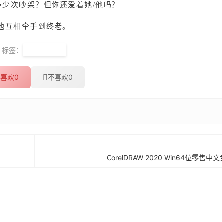
多少次吵架？但你还爱着她/他吗？
他互相牵手到终老。
标签：
520告白季
喜欢
0
不喜欢
0
CorelDRAW 2020 Win64位零