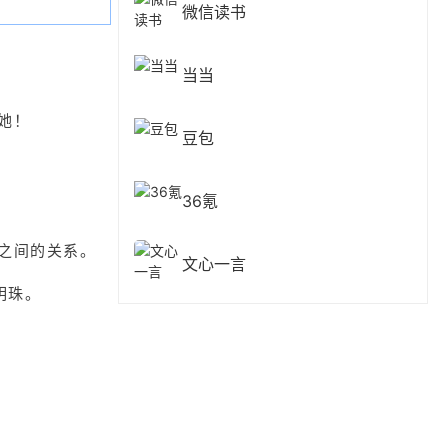
微信读书
当当
她！
豆包
36氪
之间的关系。
文心一言
明珠。