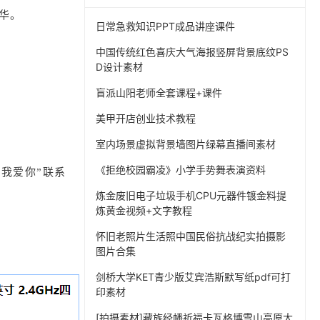
华。
日常急救知识PPT成品讲座课件
中国传统红色喜庆大气海报竖屏背景底纹PS
D设计素材
盲派山阳老师全套课程+课件
。
美甲开店创业技术教程
室内场景虚拟背景墙图片绿幕直播间素材
《拒绝校园霸凌》小学手势舞表演资料
我爱你”联系
炼金废旧电子垃圾手机CPU元器件镀金料提
炼黄金视频+文字教程
怀旧老照片生活照中国民俗抗战纪实拍摄影
图片合集
剑桥大学KET青少版艾宾浩斯默写纸pdf可打
印素材
[拍摄素材]藏族经幡祈福卡瓦格博雪山高原大