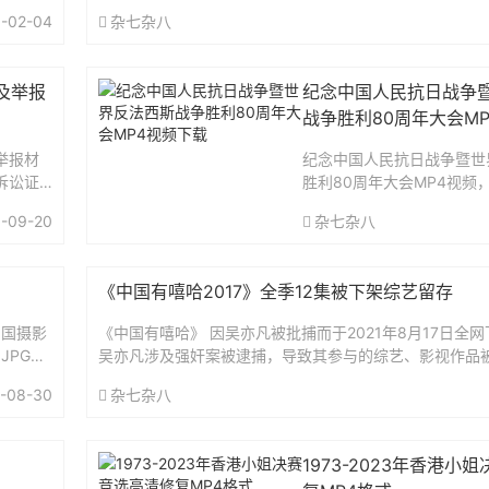
年马年挂历日历模板PSD设计...
-02-04
杂七杂八
及举报
纪念中国人民抗日战争
战争胜利80周年大会M
举报材
纪念中国人民抗日战争暨世
诉讼证
胜利80周年大会MP4视频，画
大学经
K，提供有完整版和超长版
-09-20
杂七杂八
汉大学图
播倒计时钟声开始，到阅兵
月...
29分22秒，而超长版则包括了
《中国有嘻哈2017》全季12集被下架综艺留存
中国摄影
《中国有嘻哈》 因吴亦凡被批捕而于2021年8月17日全
.JPG高
吴亦凡涉及强奸案被逮捕，导致其参与的综艺、影视作品被陆
1年8月16日，吴亦凡因涉嫌强奸罪被正...
-08-30
杂七杂八
1973-2023年香港小