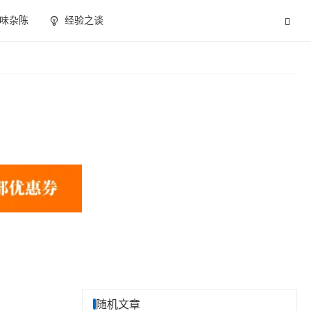
味杂陈
经验之谈
随机文章