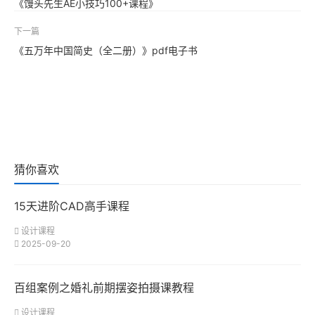
《馒头先生AE小技巧100+课程》
下一篇
《五万年中国简史（全二册）》pdf电子书
猜你喜欢
15天进阶CAD高手课程
设计课程
2025-09-20
百组案例之婚礼前期摆姿拍摄课教程
设计课程