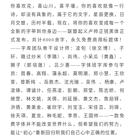
你喜欢花，喜山川，喜平壤，你的喜欢就像一行
诗，却没有具象的，属于它的文字，星辰更换，日
月交替，历时半载，现在，将你的喜欢变成每一个
全新的字带到你身边——联盟起义卢帅正锐黑体正
式发布，共计8000余字，永久免费商用标题体！
——字库团队骨干设计师：凌旬（徐文博）、子
轩、璐过炒米（李璐）、尚伟、小呆瓜（黄鑫）、
狮子（郭培晟）、吕少惠——字体班字库参与学
员：周春、高翔、蒲永超、莫明潮、郑小慧、王欣
旻、曾斯纯  、岳胜杰、沈光瑞 、吴伟  、杨康、卢
凌锋、谭诚计、任燕凌、彭朝、郑莹、陈志娇、何
继罡、林文姚、关倩、刘延振、黄文杰、詹勋铎、
洪倩、黄美金、崔欣宇、刘宝玉、宋佳芸、刘璋、
徐天琪、夏龙、种毛妮、李思、王国帅——一款免
费字体并不能改变世界什么，但希望我们的努力，
能让“初心”重新回归到我们自己心中正确的位置。