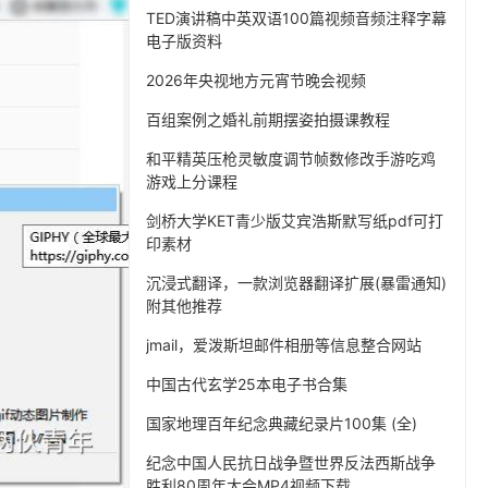
TED演讲稿中英双语100篇视频音频注释字幕
电子版资料
2026年央视地方元宵节晚会视频
百组案例之婚礼前期摆姿拍摄课教程
和平精英压枪灵敏度调节帧数修改手游吃鸡
游戏上分课程
剑桥大学KET青少版艾宾浩斯默写纸pdf可打
印素材
沉浸式翻译，一款浏览器翻译扩展(暴雷通知)
附其他推荐
jmail，爱泼斯坦邮件相册等信息整合网站
中国古代玄学25本电子书合集
国家地理百年纪念典藏纪录片100集 (全)
纪念中国人民抗日战争暨世界反法西斯战争
胜利80周年大会MP4视频下载