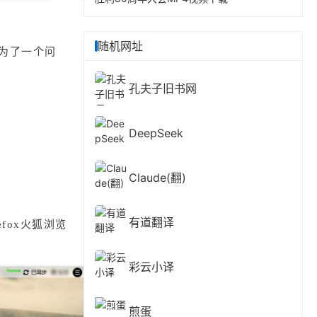
随机网址
为了一个问
孔夫子旧书网
DeepSeek
Claude(翻)
有道翻译
refox火狐浏览
彩云小译
煎蛋