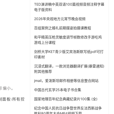
TED演讲稿中英双语100篇视频音频注释字幕
电子版资料
2026年央视地方元宵节晚会视频
百组案例之婚礼前期摆姿拍摄课教程
和平精英压枪灵敏度调节帧数修改手游吃鸡
游戏上分课程
剑桥大学KET青少版艾宾浩斯默写纸pdf可打
印素材
沉浸式翻译，一款浏览器翻译扩展(暴雷通知)
附其他推荐
jmail，爱泼斯坦邮件相册等信息整合网站
体显示偏小。
中国古代玄学25本电子书合集
国家地理百年纪念典藏纪录片100集 (全)
制面板\所有控
纪念中国人民抗日战争暨世界反法西斯战争
胜利80周年大会MP4视频下载