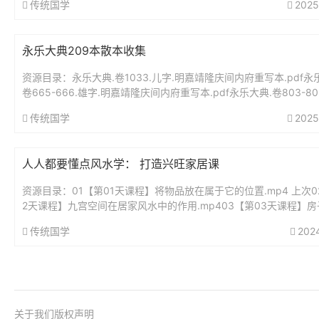
传统国学
2025
永乐大典209本散本收集
资源目录：永乐大典.卷1033.儿字.明嘉靖隆庆间内府重写本.pdf永
卷665-666.雄字.明嘉靖隆庆间内府重写本.pdf永乐大典.卷803-80
明嘉靖隆庆间内府重写本.pdf永乐...
传统国学
2025
人人都要懂点风水学： 打造兴旺家居课
资源目录：01【第01天课程】将物品放在属于它的位置.mp4 上次0
2天课程】九宫空间在居家风水中的作用.mp403【第03天课程】
的影响以及解决方案：确定缺角的位置并加以化解.mp4...
传统国学
202
关于我们
版权声明