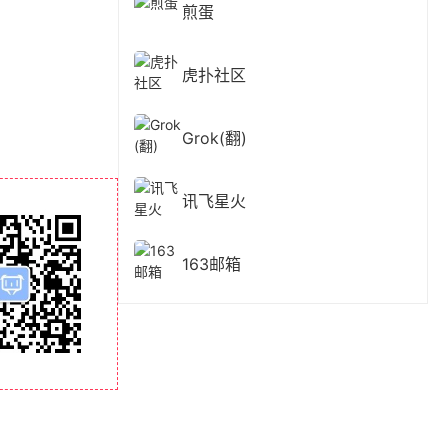
煎蛋
虎扑社区
Grok(翻)
讯飞星火
163邮箱