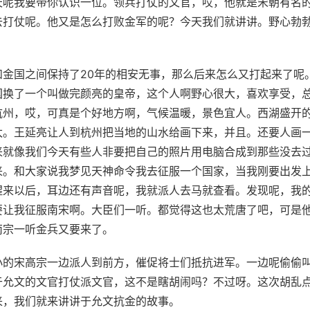
天呢我要带你认识一位。领兵打仗的文官，哎，他就是宋朝有名
去打仗呢。他又是怎么打败金军的呢？今天我们就讲讲。野心勃
金国之间保持了20年的相安无事，那么后来怎么又打起来了呢
国换了一个叫做完颜亮的皇帝，这个人啊野心很大，喜欢享受，
杭州，哎，可真是个好地方啊，气候温暖，景色宜人。西湖盛开
太。王延亮让人到杭州把当地的山水给画下来，并且。还要人画
来就像我们今天有些人非要把自己的照片用电脑合成到那些没去
来。和大家说我梦见天神命令我去征服一个国家，当我刚要出发
醒来以后，耳边还有声音呢，我就派人去马就查看。发现呢，我
要让我征服南宋啊。大臣们一听。都觉得这也太荒唐了吧，可是
南宗一听金兵又要来了。
小的宋高宗一边派人到前方，催促将士们抵抗进军。一边呢偷偷
于允文的文官打仗派文官，这不是瞎胡闹吗？不过呀。这次胡乱
来，我们就来讲讲于允文抗金的故事。