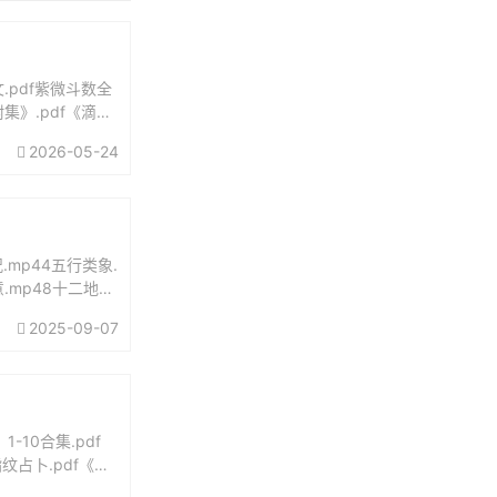
.pdf紫微斗数全
集》.pdf《滴天
2026-05-24
.mp44五行类象.
意.mp48十二地支
2025-09-07
10合集.pdf
纹占卜.pdf《世