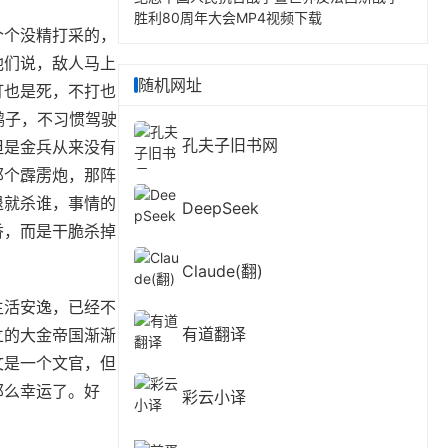
胜利80周年大会MP4视频下载
个个没精打采的，
他们说，敌人马上
随机网址
打也是死，不打也
鸭子，不习惯驾驶
孔夫子旧书网
但是金兵从来没有
那个霹雳炮，那阵
退就杀谁，事情的
DeepSeek
香，而是干脆杀掉
Claude(翻)
生活安逸，已经不
有道翻译
立的大金帝国渐渐
文是一个文官，但
那么幸运了。好
彩云小译