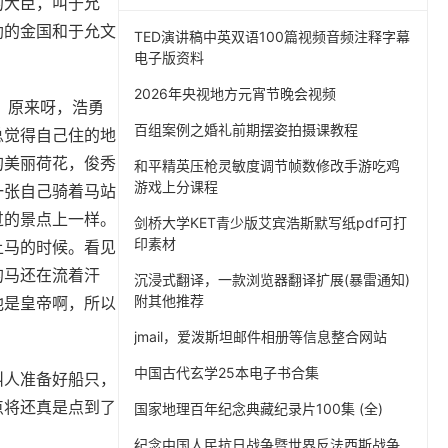
的大臣，叫于允
勃的金国和于允文
TED演讲稿中英双语100篇视频音频注释字幕
电子版资料
2026年央视地方元宵节晚会视频
。原来呀，浩勇
百组案例之婚礼前期摆姿拍摄课教程
总觉得自己住的地
的美丽荷花，俊秀
和平精英压枪灵敏度调节帧数修改手游吃鸡
游戏上分课程
一张自己骑着马站
过的景点上一样。
剑桥大学KET青少版艾宾浩斯默写纸pdf可打
印素材
上马的时候。看见
的马还在流着汗
沉浸式翻译，一款浏览器翻译扩展(暴雷通知)
附其他推荐
他是皇帝啊，所以
jmail，爱泼斯坦邮件相册等信息整合网站
中国古代玄学25本电子书合集
叫人准备好船只，
点将还真是点到了
国家地理百年纪念典藏纪录片100集 (全)
纪念中国人民抗日战争暨世界反法西斯战争