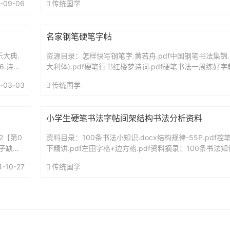
-09-06
传统国学
名家钢笔硬笔字帖
乐大典.
资源目录：怎样快写钢笔字.黄若舟.pdf中国钢笔书法集锦.
6.诗字.
大利体).pdf硬笔行书红楼梦诗词.pdf硬笔书法一周练好字
df硬笔章字书写技巧.pdf学生古代散文名篇铅...
-03-03
传统国学
小学生硬笔书法字帖间架结构书法分析资料
2【第0
资料目录：100条书法小知识.docx结构规律-55P.pdf控笔
房子缺角
下精讲.pdf左田字格+边方格.pdf资料摘录：100条书法
什么是甲骨文？甲骨文是指殷商时期刻在...
4-10-27
传统国学