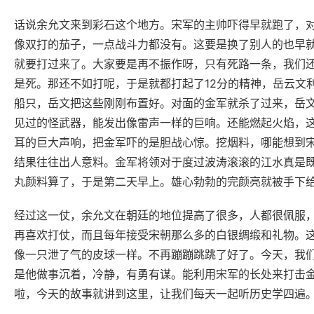
话说余允文来到彩石这个地方。宋军的主帅吓得早就跑了，
像双打的茄子，一点战斗力都没有。这要是换了别人的也早
就要打过来了。大家要是再不振作呀，只有死路一条，我们
是死。那还不如打呢，于是就都打起了12分的精神，岳云文
船只，岳文把这些刚刚布置好。对面的金军就杀了过来，岳
见过的怪武器，能发出像雷声一样的巨响。还能燃起火焰，
耳的巨大声响，把金军吓的是胆战心惊。挖烟料，哪能想到
结果往往出人意料。金军将领对于度过波涛滚滚的江水真是
丸颜料算了，于是第二天早上。雄心勃勃的完颜亮就被手下
经过这一仗，余允文在朝廷的地位提高了很多，人都很佩服
再喜欢打仗，而且每年接受宋朝那么多的白银绸缎和礼物。
像一只泄了气的皮球一样。不再蹦蹦跳跳了好了。今天，我
是他做事沉着，冷静，有勇有谋。能利用宋军的长处来打击
啦，今天的故事就讲到这里，让我们每天一起听历史学四遍