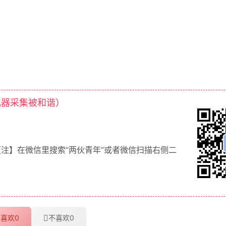
机器采集被和谐）
【注】在微信里搜索“两伙青年”或者微信扫描右侧二
喜欢
0
不喜欢
0