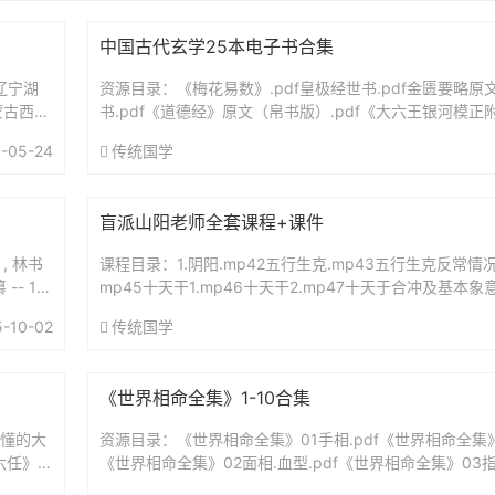
中国古代玄学25本电子书合集
辽宁湖
资源目录：《梅花易数》.pdf皇极经世书.pdf金匮要略原文
蒙古西藏
书.pdf《道德经》原文（帛书版）.pdf《大六王银河模正附
卷天膜五
髓》.pdf《绘图地理五决》.pdf《火珠林...
-05-24
传统国学
盲派山阳老师全套课程+课件
, 林书
课程目录：1.阴阳.mp42五行生克.mp43五行生克反常情况
-- 19
mp45十天干1.mp46十天干2.mp47十天于合冲及基本象
1.mp49十二地支2.mp410十...
5-10-02
传统国学
《世界相命全集》1-10合集
秒懂的大
资源目录：《世界相命全集》01手相.pdf《世界相命全集》1-
六任》第
《世界相命全集》02面相.血型.pdf《世界相命全集》03指
界相命全集》04十二支姓名学星相.pdf《世...