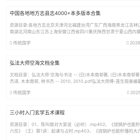
中国各地地方志县志4000+本多版本合集
资源目录:各地方志北京天津河北福建台湾广东广西海南黑龙江吉林
南湖北河南山东江苏上海安徽江西省四川重庆陕西甘肃宁夏山西内
新疆青海云南贵州浙江省一统志、图志、方舆考证大明一统志九十
传统国学
2026
年...
弘法大师空海文档全集
文档目录：弘法大师·空海与书法 -- (日)木本南邨著, (日)木本南邨著 
杰译, 木本南邨, 林书杰 -- 2010, 2010.pdf弘法大师傅-莲生观善编纂 
31, 1931...
传统国学
202
三小时入门玄学五术课程
资源目录：01、陈叫兽对大家说（必听）.mp402、《烧锅炉也能
六任》（王）第1讲：起课与占时.mp403、《烧锅炉也能秒懂的大
2讲：地盘.mp404、《烧锅炉也能秒懂的大六任》第3讲...