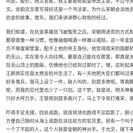
叫走。股价，而文官呢，就主要是帮助皇帝出主意，不过今
文。余韵文文章写得好还是一个书法家，为什么宋朝会派他
抗金的故事，首先，我们来讲讲野心勃勃的经过。
我们知道，在抗金英雄岳飞被冤死之后。宋朝用进贡的方式和
都很很像一种习惯，他像抽烟喝酒一样难以戒除。这一年金
方不够富丽堂皇，配不上他的帝王身份。他觉得南宋的国都
的无山，实在是令人向往啊。要是自己能住在那里，那真是
在无山顶上的图画，仿佛他也已经到过那时了。嘿，这听起
王颜亮实在是太想去杭州生活了，有一天他把大臣们都叫过
好多鬼兵，我马上设了一件，敌人叫的，别提多惨呢。等我
呢，而我的见代里也少了一只剑。这个梦。就是说，明天神
只好大呼万岁。王银亮别提多高兴了，马上下令攻打难宋，
吓得手足无措，四处逃跑，就连将领也跑得不见踪影了，胆
方便自己随时从海上逃跑在派往前方的官员里。就有一个叫
一个了不起的人，这个人就是金朝的神对手。于允文，接下