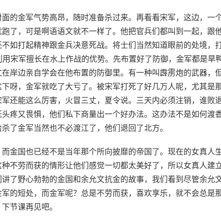
对面的金军气势高昂，随时准备杀过来。再看看宋军，这边，一
就跑了，可是啊语语文就不一样了。他把官兵们都叫到一起，跟
还不如打起精神跟金兵决意死战。将士们当然知道眼前的处境，
利用宋军擅长在水上作战的优势。先布置好了防御，金军都是旱
文在岸边亲自学会在他布置的防御里。有一种叫霹雳炮的武器，
这下呀，金军就吃了大亏了。被宋军打死了好几万人呢，尤其是
宋军还能这么厉害，火冒三丈，夏令说。三天内必须注销，谁败
既头疼又畏惧，他们私下商量出一个好办法。这办法不是如何渡
给杀了金军当然也不必渡江了，他们退回了北方。
，而金国也已经不是当年那个所向披靡的帝国了。现在的女真人
这种不劳而获的情形让他们感觉一切都太美好了，所以女真人建
们讲了野心勃勃的金国和余允文抗金的故事，我们看到尽管余允
金军的短处，而金军呢？总是不劳而获，喜欢享乐，就不会总是
。下节课再见吧。