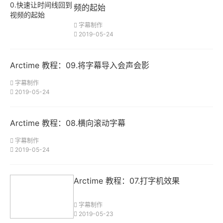
想的CPU配置
频的起始
是？核心数多？主
字幕制作
频高？还是线程
2019-05-24
多？
答：对于压制来
Arctime 教程：09.将字幕导入会声会影
说，只看tfls，核
字幕制作
心8核足够，多了
2019-05-24
也没什么大用（并
行处理则多多益
Arctime 教程：08.横向滚动字幕
善），主要就是综
合性能，因为有的
字幕制作
2019-05-24
CPU主频很高，
但是核心很少，这
Arctime 教程：07.打字机效果
也不行。一般来
说，像arctime，
字幕制作
它实际上能够用到
2019-05-23