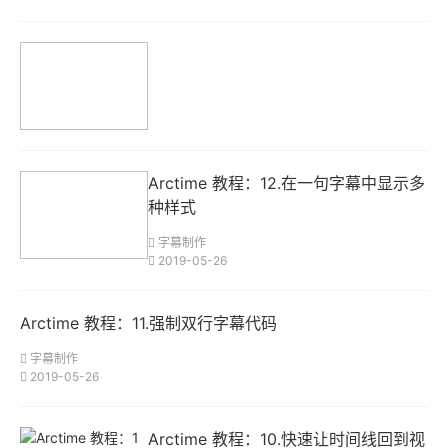
按OK，可以忽略
此问题，fcpx自
Arctime 教程：12.在一句字幕中显示多
己吐的fcpxml到
种样式
了另一个版本，一
字幕制作
样有报错，见多就
2019-05-26
不怪了。
2、对于软件压制
Arctime 教程：11.强制双行字幕代码
视频的电脑配置解
字幕制作
答
2019-05-26
2018年7月2日
问：压制视频，理
Arctime 教程：10.快速让时间线回到视