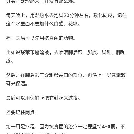
其实，处理起来了并没有那么难。
每天晚上，用温热水去泡脚20分钟左右，软化硬皮，记住
这个水里面不要加什么白醋、花椒。
擦干之后可以先用抗真菌的药物。
比如说
联苯苄唑溶液，
去喷洒脚后跟、脚底、脚趾、脚趾
缝。
然后，在脚后跟干燥粗糙裂口的部位，再涂上一层
尿素软
膏
来保湿。
最后可以用保鲜膜把它封起来过夜。
还要记住两点：
第一用足疗程，因为抗真菌的治疗一定要坚持
4-6周
，不