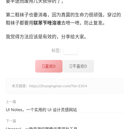
要半途而废用几天就停药了；
第二鞋袜子也要消毒，因为真菌的生命力很顽强，穿过的
鞋袜子都要用
联苯苄唑溶液
去喷一喷，防止复发。
我觉得方法应该是有效的，分享给大家。
标签：
脚气
喜欢
0
不喜欢
0
本文链接：
https://2huoqingnian.com/?id=3304
上一篇
UI Notes，一个实用的 UI 设计灵感网站
下一篇
Upscayl，一款开源的图像画质提升工具