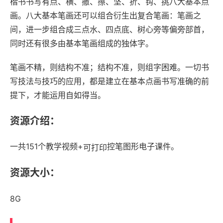
楷书书写有点、横、撤、擦、坚、折、钩、挑八大基本点
画。八大基本笔画还可以组合衍生出复合笔画：笔画之
间，进一步组合成三点水、四点底、树心旁等偏旁部首，
同时还有很多由基本笔画组成的独体字。
笔画不精，则结构不准；结构不准，则组字困难。一切书
写技法与技巧的应用，都是建立在基本点画书写准确的前
提下，才能运用自如得当。
资源介绍：
一共151个教学视频+
控笔图形电子课件。
可打印
资源大小：
8G