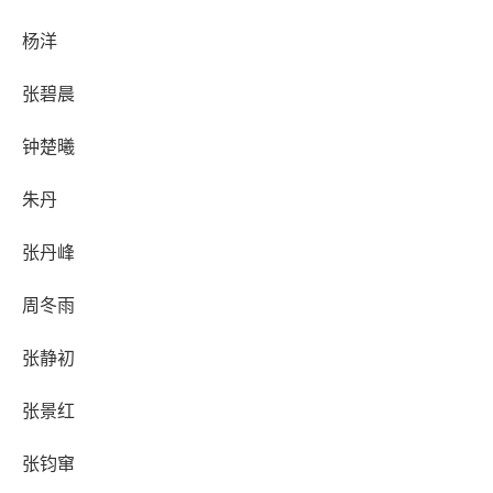
杨洋
张碧晨
钟楚曦
朱丹
张丹峰
周冬雨
张静初
张景红
张钧窜