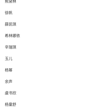
熊黛林
徐帆
薛凯琪
希林娜依
辛瑞琪
玉儿
杨幂
余声
虞书欣
杨童舒