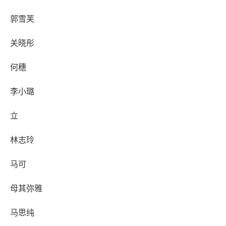
郭雪芙
关晓彤
何穗
李小璐
立
林志玲
马可
母其弥雅
马思纯