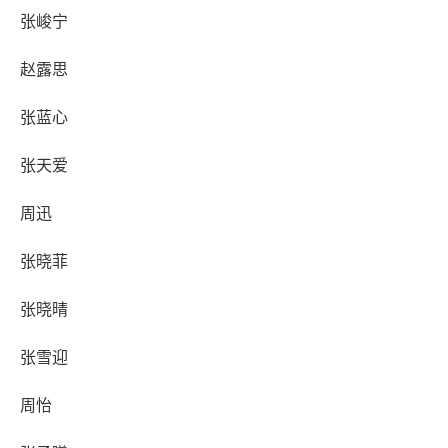
张峻宁
赵露思
张蓝心
张天爱
周迅
张晓菲
张晓晴
张雪迎
周怡