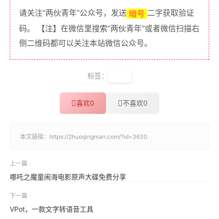
请关注“两伙青年”公众号，发送
二字获取验证
暗号
码。 【注】在微信里搜索“两伙青年”或者微信扫描右
侧二维码都可以关注本站微信公众号。
标签：
修图
喜欢
0
不喜欢
0
本文链接：
https://2huoqingnian.com/?id=3630
上一篇
哪吒之魔童闹海电影原声大碟免费分享
下一篇
VPot，一款文字转语音工具