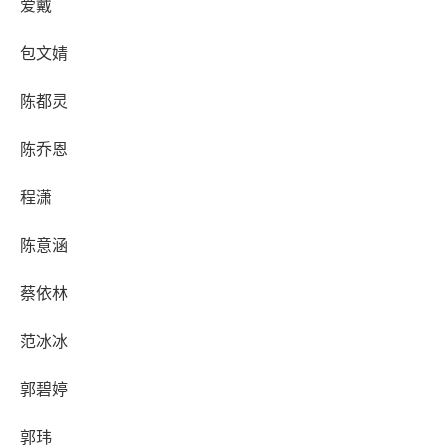
爱戴
包文婧
陈都灵
陈乔恩
程潇
陈意涵
蔡依林
范冰冰
郭碧婷
郭玮