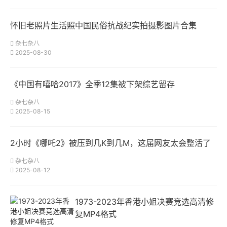
怀旧老照片生活照中国民俗抗战纪实拍摄影图片合集
杂七杂八
2025-08-30
《中国有嘻哈2017》全季12集被下架综艺留存
杂七杂八
2025-08-15
2小时《哪吒2》被压到几K到几M，这届网友太会整活了
杂七杂八
2025-08-12
1973-2023年香港小姐决赛竞选高清修
复MP4格式