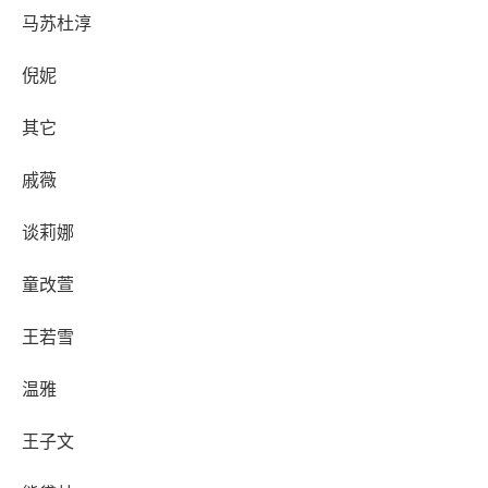
马苏杜淳
倪妮
其它
戚薇
谈莉娜
童改萱
王若雪
温雅
王子文