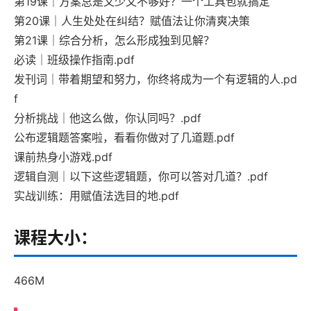
第19课｜方案总是又少又不够好？一个工具包就搞定
第20课｜人生处处在纠结？赋值法让你清爽决策
第21课｜综合分析，怎么形成独到见解？
必读｜班级操作指南.pdf
发刊词｜带着期望和努力，你终将成为一个有逻辑的人.pd
f
分析挑战｜他这么做，你认同吗？.pdf
公布逻辑题答案啦，看看你做对了几道题.pdf
课前热身小游戏.pdf
逻辑自测｜以下这些逻辑题，你可以答对几道？.pdf
实战训练：用赋值法选目的地.pdf
课程大小：
466M