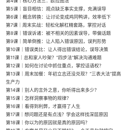
第4课｜核心方法三：欧拉图法
第5课｜盲目相信：观点缺乏事实支撑，充满误导
第6课｜概念转换：让讨论变成鸡同鸭讲，效率低下
第7课｜周末实战：轻松化解杠精套路，掌控对话
第8课｜错误诉诸：被不相关的因素误导，带偏话题
第9课｜简单倒推：让人陷入错误原因，误判形势
第10课｜错误类比：让人得出错误结论，误导决策
第11课｜总和家人吵架？“四步法”解决沟通难题
第12课｜如何在讨论中抓住重点，掌控话语权？
第13课｜周末加餐：年初立志还没兑现？“三表大法”提高
生产力
第14课｜别人的言外之意，你听得出来多少？
第15课｜怎样洞察事物的规律？
第16课｜看得到利弊，才赢得了人生
第17课｜想问题还是有点浅？学会这样找深层原因
第18课｜你以为的原因就是真的原因吗？