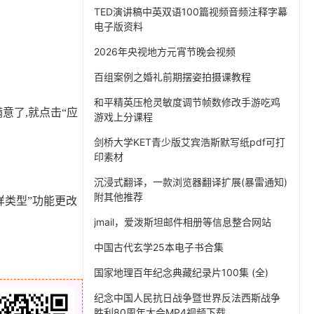
TED演讲稿中英双语100篇视频音频注释字幕
电子版资料
2026年央视地方元宵节晚会视频
百组案例之婚礼前期摆姿拍摄课教程
和平精英压枪灵敏度调节帧数修改手游吃鸡
意了,就点击“应
游戏上分课程
剑桥大学KET青少版艾宾浩斯默写纸pdf可打
印素材
沉浸式翻译，一款浏览器翻译扩展(暴雷通知)
附其他推荐
样类型”功能更改
jmail，爱泼斯坦邮件相册等信息整合网站
中国古代玄学25本电子书合集
国家地理百年纪念典藏纪录片100集 (全)
纪念中国人民抗日战争暨世界反法西斯战争
胜利80周年大会MP4视频下载