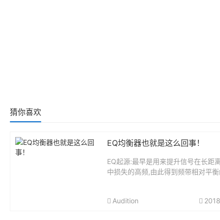
猜你喜欢
EQ均衡器也就是这么回事！
EQ起源:最早是用来提升信号在长距
中损失的高频,由此得到频带相对平衡
所以叫“均衡器”,它让各个频带的声音
均衡。EQ的主要功能:是单独提升或
Audition
2018
声音特定频带的音量,而不影响其他...