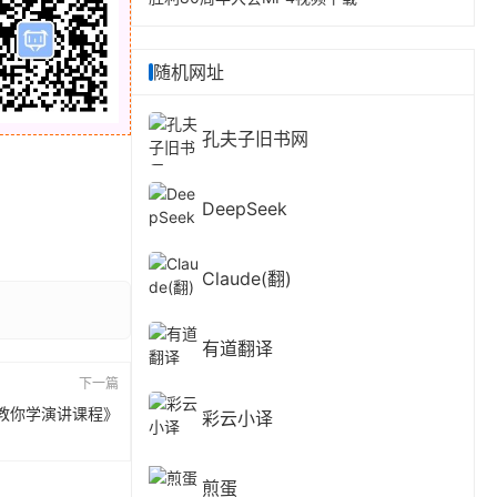
随机网址
孔夫子旧书网
DeepSeek
Claude(翻)
有道翻译
下一篇
教你学演讲课程》
彩云小译
煎蛋