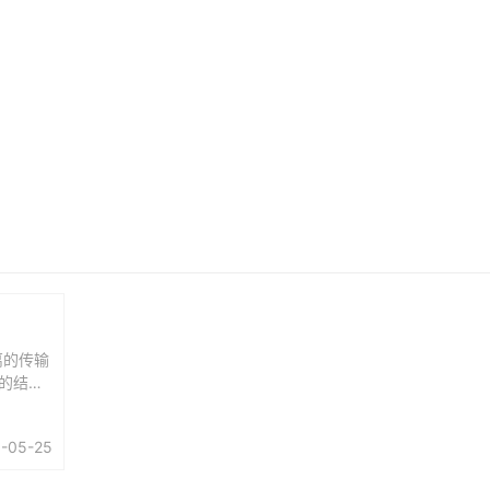
离的传输
的结果,
得到了
降低一个
-05-25