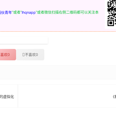
”或者“
”或者微信扫描右侧二维码都可以关注本
两伙青年
lhqnapp
去除Audio Jungle声音水印
喜欢
0
不喜欢
0
S的虚拟化
《