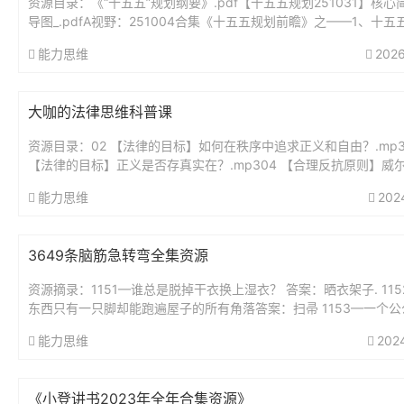
资源目录：《“十五五”规划纲要》.pdf【十五五规划251031】核心
导图_.pdfA视野：251004合集《十五五规划前瞻》之——1、十五
瞻分析：未来5年最大的投资蓝图.pdfA视野...
能力思维
2026
大咖的法律思维科普课
资源目录：02 【法律的目标】如何在秩序中追求正义和自由？.mp3
【法律的目标】正义是否存真实在？.mp304 【合理反抗原则】威
要求带套，他就该无罪吗？..mp305 【法律热点解读】...
能力思维
202
3649条脑筋急转弯全集资源
资源摘录：1151—谁总是脱掉干衣换上湿衣？ 答案：晒衣架子. 11
东西只有一只脚却能跑遍屋子的所有角落答案：扫帚 1153—一个公
好,从早到晚不睡觉,身体虽小力...
能力思维
202
《小登讲书2023年全年合集资源》