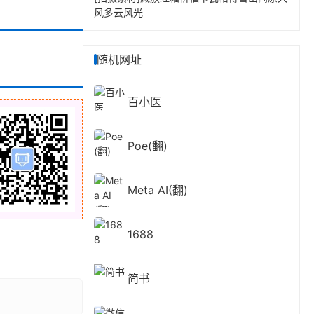
风多云风光
随机网址
百小医
Poe(翻)
Meta AI(翻)
1688
简书