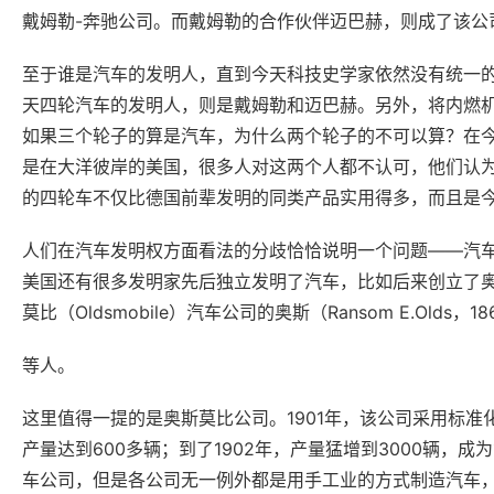
戴姆勒-奔驰公司。而戴姆勒的合作伙伴迈巴赫，则成了该公
至于谁是汽车的发明人，直到今天科技史学家依然没有统一
天四轮汽车的发明人，则是戴姆勒和迈巴赫。另外，将内燃
如果三个轮子的算是汽车，为什么两个轮子的不可以算？在
是在大洋彼岸的美国，很多人对这两个人都不认可，他们认为是亨利·
的四轮车不仅比德国前辈发明的同类产品实用得多，而且是
人们在汽车发明权方面看法的分歧恰恰说明一个问题——汽车
美国还有很多发明家先后独立发明了汽车，比如后来创立了奥迪公司的
莫比（Oldsmobile）汽车公司的奥斯（Ransom E.Olds，186
等人。
这里值得一提的是奥斯莫比公司。1901年，该公司采用标准
产量达到600多辆；到了1902年，产量猛增到3000辆
车公司，但是各公司无一例外都是用手工业的方式制造汽车