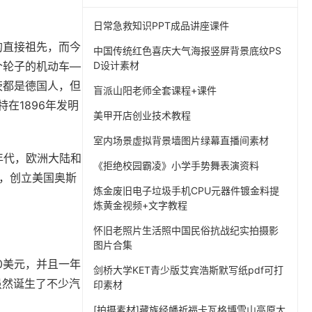
日常急救知识PPT成品讲座课件
的直接祖先，而今
中国传统红色喜庆大气海报竖屏背景底纹PS
个轮子的机动车—
D设计素材
茨都是德国人，但
盲派山阳老师全套课程+课件
特在1896年发明
美甲开店创业技术教程
室内场景虚拟背景墙图片绿幕直播间素材
年代，欧洲大陆和
《拒绝校园霸凌》小学手势舞表演资料
1），创立美国奥斯
炼金废旧电子垃圾手机CPU元器件镀金料提
炼黄金视频+文字教程
怀旧老照片生活照中国民俗抗战纪实拍摄影
图片合集
0美元，并且一年
剑桥大学KET青少版艾宾浩斯默写纸pdf可打
虽然诞生了不少汽
印素材
[拍摄素材]藏族经幡祈福卡瓦格博雪山高原大