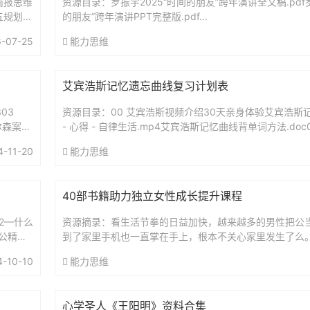
简报思维
资源目录：罗振宇2025“时间的朋友”跨年演讲全文稿.pdf罗
五规划前
的朋友”跨年演讲PPT完整版.pdf...
-07-25
能力思维
艾宾浩斯记忆遗忘曲线复习计划表
03
资源目录：00 艾宾浩斯视频介绍30天亲身体验艾宾浩斯记
尔森案：
- 心得 - 自律生活.mp4艾宾浩斯记忆曲线背单词方法.doc
（智能电子版）艾宾浩斯复习时间表.xls艾...
4-11-20
能力思维
40部书籍助力独立女性成长提升课程
52—什么
资源摘录：看生活节拳的日益加快，越来越多的男性把公
公精神
到了家里手机也一直掌在手上，根本不关心家里发生了么
基本上由妈妈一力承担，为了达到效果，妈妈往往需要承
4-10-10
能力思维
严...
心学圣人《王阳明》资料合集