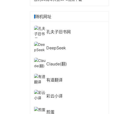
随机网址
孔夫子旧书网
DeepSeek
Claude(翻)
有道翻译
彩云小译
煎蛋