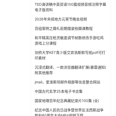
TED演讲稿中英双语100篇视频音频注释字幕
电子版资料
2026年央视地方元宵节晚会视频
百组案例之婚礼前期摆姿拍摄课教程
和平精英压枪灵敏度调节帧数修改手游吃鸡
游戏上分课程
剑桥大学KET青少版艾宾浩斯默写纸pdf可打
印素材
沉浸式翻译，一款浏览器翻译扩展(暴雷通知)
附其他推荐
jmail，爱泼斯坦邮件相册等信息整合网站
中国古代玄学25本电子书合集
国家地理百年纪念典藏纪录片100集 (全)
纪念中国人民抗日战争暨世界反法西斯战争
胜利80周年大会MP4视频下载