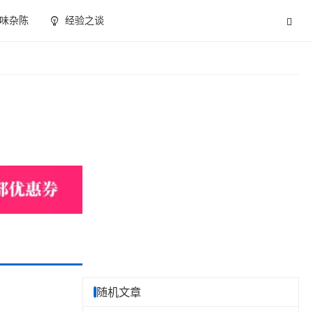
味杂陈
经验之谈
随机文章