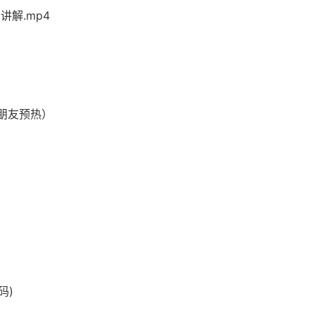
使用讲解.mp4
朋友预热）
码)