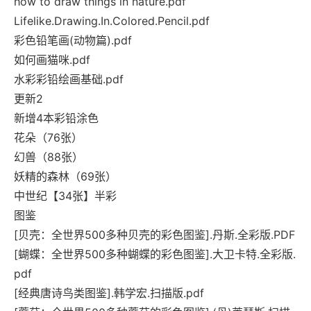
how to draw things in nature.pdf
Lifelike.Drawing.In.Colored.Pencil.pdf
彩色铅笔画(动物篇).pdf
如何画猫咪.pdf
水彩彩铅绘画基础.pdf
更新2
新增4本彩铅涂色
花朵（76张）
幻兽（88张）
妖精的森林（69张）
中世纪【34张】半彩
图鉴
[贝壳：全世界500多种贝壳的彩色图鉴].丹斯.全彩版.PDF
[蝴蝶：全世界500多种蝴蝶的彩色图鉴].大卫卡特.全彩版.
pdf
[经典唐诗鸟类图鉴].韩学宏.扫描版.pdf