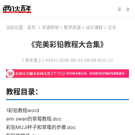
当前位置：
首页
资源阵地
教学资源
设计课程
正文
《完美彩铅教程大合集》
青年君上
4351
2019-09-02 09:09:41
教程目录：
1彩铅教程word
ann swan的草莓教程.doc
彩铅MUJI杯子和草莓的步骤.doc