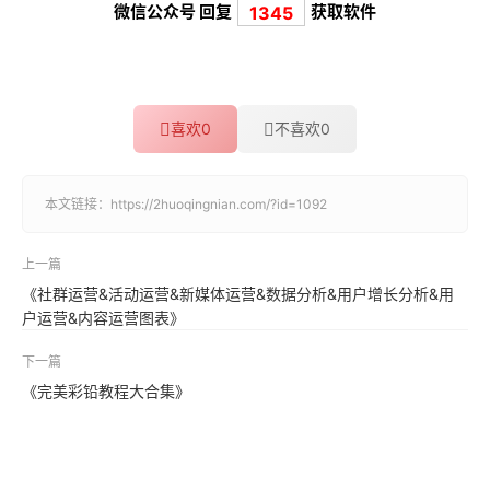
微信公众号 回复
获取软件
1345
喜欢
0
不喜欢
0
本文链接：
https://2huoqingnian.com/?id=1092
上一篇
《社群运营&活动运营&新媒体运营&数据分析&用户增长分析&用
户运营&内容运营图表》
下一篇
《完美彩铅教程大合集》