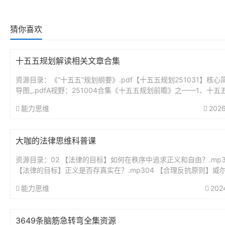
猜你喜欢
十五五规划解读相关文章合集
资源目录：《“十五五”规划纲要》.pdf【十五五规划251031】核心
导图_.pdfA视野：251004合集《十五五规划前瞻》之——1、十五
瞻分析：未来5年最大的投资蓝图.pdfA视野...
能力思维
2026
大咖的法律思维科普课
资源目录：02 【法律的目标】如何在秩序中追求正义和自由？.mp3
【法律的目标】正义是否存真实在？.mp304 【合理反抗原则】威
要求带套，他就该无罪吗？..mp305 【法律热点解读】...
能力思维
202
3649条脑筋急转弯全集资源