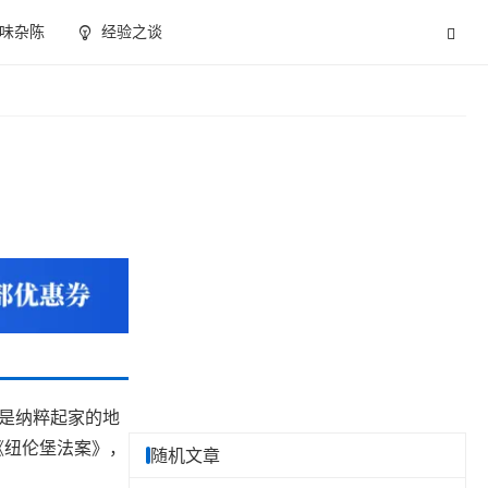
味杂陈
经验之谈
经是纳粹起家的地
《纽伦堡法案》，
随机文章