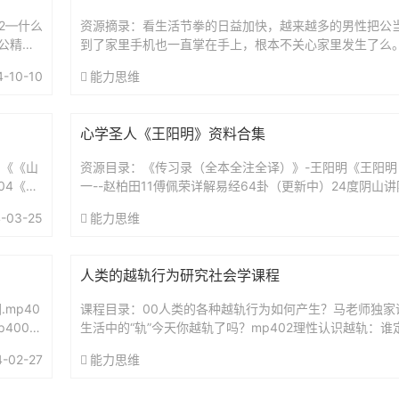
52—什么
资源摘录：看生活节拳的日益加快，越来越多的男性把公
公精神
到了家里手机也一直掌在手上，根本不关心家里发生了么
基本上由妈妈一力承担，为了达到效果，妈妈往往需要承
4-10-10
能力思维
严...
心学圣人《王阳明》资料合集
1《《山
资源目录：《传习录（全本全注全译）》-王阳明《王阳明
04《像
一--赵柏田11傅佩荣详解易经64卦（更新中）24度阴山
（复旦哲学教授）解读传习录王德峰.王阳明心学及其现代意
-03-25
能力思维
人类的越轨行为研究社会学课程
mp40
课程目录：00人类的各种越轨行为如何产生？马老师独家课程
4006
生活中的“轨”今天你越轨了吗？mp402理性认识越轨：
行为？mp403关于好人：我们是在努力“演”还是在认真“...
4-02-27
能力思维