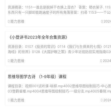
资源摘录：1151—谁总是脱掉干衣换上湿衣？ 答案：晒衣架子. 11
东西只有一只脚却能跑遍屋子的所有角落答案：扫帚 1153—一个公
好,从早到晚不睡觉,身体虽小力...
能力思维
202
《小登讲书2023年全年合集资源》
资源目录：0107《投资的常识》0114《我们与生俱来的七情》012
海经》的世界》0128《大国护眼之策》青少年近视防控实用指南02
绅士淑女一样服务》0211《我的前半生》0218《为...
能力思维
2024
思维导图学古诗 （1-9年级）课程
课程目录：视频001试听课-咏柳.mp4002思维导图绘制技巧-中心图.
03登鹳雀楼.mp4004思维导图绘制技巧-一级分支.mp4005春晓.mp
思维导图绘制技巧-二级分支.mp40...
能力思维
202