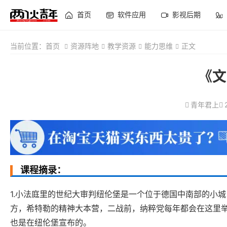
首页
软件应用
影视后期
当前位置：
首页
资源阵地
教学资源
能力思维
正文
《文
青年君上
课程摘录：
1.小法庭里的世纪大审判纽伦堡是一个位于德国中南部的小
方，希特勒的精神大本营，二战前，纳粹党每年都会在这里
也是在纽伦堡宣布的。