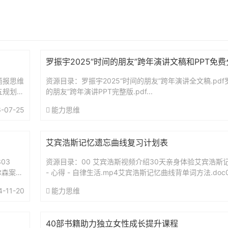
罗振宇2025“时间的朋友”跨年演讲文稿和PPT免
简报思维
资源目录：罗振宇2025“时间的朋友”跨年演讲全文稿.pdf罗
五规划前
的朋友”跨年演讲PPT完整版.pdf...
-07-25
能力思维
艾宾浩斯记忆遗忘曲线复习计划表
03
资源目录：00 艾宾浩斯视频介绍30天亲身体验艾宾浩斯记
尔森案：
- 心得 - 自律生活.mp4艾宾浩斯记忆曲线背单词方法.doc
（智能电子版）艾宾浩斯复习时间表.xls艾...
4-11-20
能力思维
40部书籍助力独立女性成长提升课程