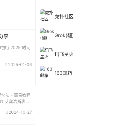
虎扑社区
Grok(翻)
费分享
振宇2025“时间
讯飞星火
2025-01-06
163邮箱
忆法 - 简易教程
01 艾宾浩斯表格
2024-10-27