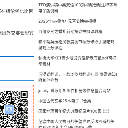
TED演讲稿中英双语100篇视频音频注释字幕
筑在纽伦堡比比皆
电子版资料
2026年央视地方元宵节晚会视频
百组案例之婚礼前期摆姿拍摄课教程
德国外交部长里宾
和平精英压枪灵敏度调节帧数修改手游吃鸡
游戏上分课程
剑桥大学KET青少版艾宾浩斯默写纸pdf可打
印素材
沉浸式翻译，一款浏览器翻译扩展(暴雷通知)
附其他推荐
jmail，爱泼斯坦邮件相册等信息整合网站
中国古代玄学25本电子书合集
国家地理百年纪念典藏纪录片100集 (全)
纪念中国人民抗日战争暨世界反法西斯战争
胜利80周年大会MP4视频下载