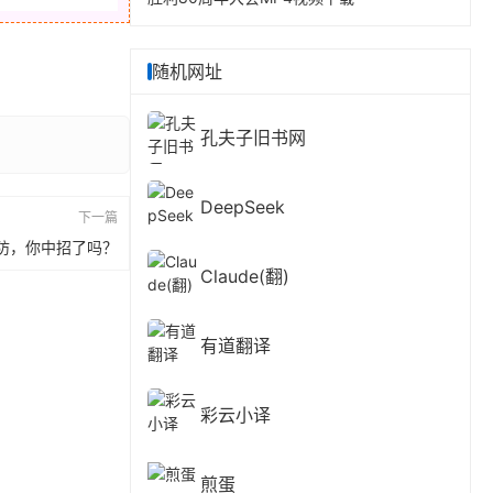
随机网址
孔夫子旧书网
DeepSeek
下一篇
防，你中招了吗？
Claude(翻)
有道翻译
彩云小译
煎蛋