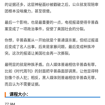
的证据还多，这层神秘面纱被戳破之后，公众就发现陪审
团根本没啥魔力，甚至很傻。
最后一个影响，也是最重要的一点，电视报道使得辛普森
案变成了一项政治事件，促使了美国社会的分裂。
你想，辛普森案从一开始就是个普通谋杀案，但经过报道
后变成了名人出事，后来是家暴问题，最后变成种族冲
突。这次的报道让美国社会再一次撕裂。
最明显的就是种族矛盾。白人媒体普遍相信辛普森有罪，
比如《时代周刊》的封面把辛普森面部调黑，让他显得特
别像个杀人犯；相反，黑人媒体则普遍相信辛普森无罪，
而且认为不需要证据。
课程大小：
77.9M