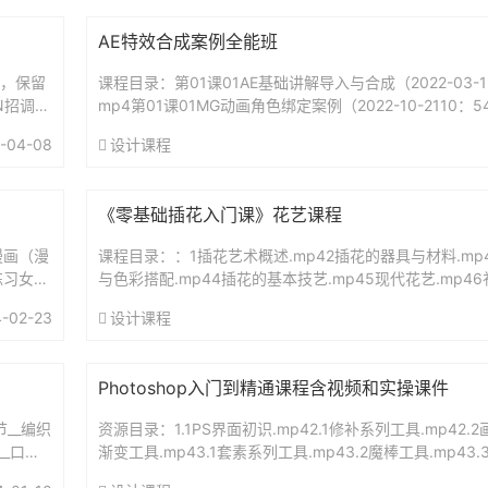
AE特效合成案例全能班
真，保留
课程目录：第01课01AE基础讲解导入与合成（2022-03-19
N招调出
mp4第01课01MG动画角色绑定案例（2022-10-2110：5
.
1课02AE基础讲解面板...
-04-08
设计课程
《零基础插花入门课》花艺课程
漫画（漫
课程目录：：1插花艺术概述.mp42插花的器具与材料.mp
练习女）
与色彩搭配.mp44插花的基本技艺.mp45现代花艺.mp46
画人物的
源大小：377M...
-02-23
设计课程
Photoshop入门到精通课程含视频和实操课件
__编织
资源目录：1.1PS界面初识.mp42.1修补系列工具.mp42.2
__口红
渐变工具.mp43.1套素系列工具.mp43.2魔棒工具.mp4
蒙版.mp44.1色相饱和...