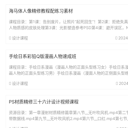
海马体人像精修教程配练习素材
课程目录：第1课：告别废片，让照片“起死回生”！第2课：拒绝失
人物质感的皮肤处理第3课：光影塑造参考PSD第4课：避开误区，
健康好看的肤色第5课：必修知识，比整容的液化技巧第6课：实战..
设计课程
2024
手绘日系彩铅Q版漫画人物速成班
课程目录：手绘日系漫画（漫画人物的正面头型练习女）手绘日系
画人物的正面头型练习男）手绘日系漫画（漫面人物的正侧面头型
手绘日系漫画（漫画人物的正侧面头型练习男）手绘日系漫画（漫
设计课程
2024
侧...
PS材质精修三十六计设计视频课程
资源目录：第一章漫射材质精修篇章第八节__无叶吹风机.mp4第二节
带数据线.mp4第九节__无叶吹风机2.mp4第六节__口红.mp4第七节
2.mp4第三节__编织带数据线2.mp4第...