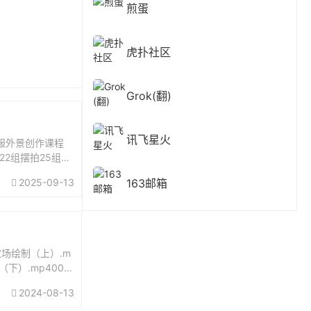
煎蛋
虎扑社区
Grok(翻)
讯飞星火
服外景创作课程
2组摆拍25组新
组...
2025-09-13
163邮箱
农场绘制（上）.m
下）.mp4003.
2024-08-13