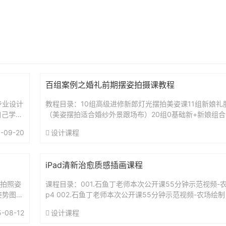
百组案例之婚礼前期摆姿拍摄课教程
专业设计
教程目录：10组高级进修新郎灯光摆拍美姿课11组新娘礼
自己学习
（美姿摆拍适合婚纱外景跟场布）20组0基础新+新娘组合2
...
郎室内室外摆拍25组新娘裙和摆姿高级创作25套教学视频33
-09-20
设计课程
iPad清新治愈质感插画课程
生拍照姿
课程目录：001.石鱼丁老师本次公开课55分钟示范视频-
姿势图片
p4 002.石鱼丁老师本次公开课55分钟示范视频-农场绘制（
第一节让你入门iPad绘画（上）....
5-08-12
设计课程