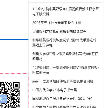
TED演讲稿中英双语100篇视频音频注释字幕
电子版资料
2026年央视地方元宵节晚会视频
百组案例之婚礼前期摆姿拍摄课教程
和平精英压枪灵敏度调节帧数修改手游吃鸡
游戏上分课程
剑桥大学KET青少版艾宾浩斯默写纸pdf可打
印素材
沉浸式翻译，一款浏览器翻译扩展(暴雷通知)
附其他推荐
jmail，爱泼斯坦邮件相册等信息整合网站
中国古代玄学25本电子书合集
国家地理百年纪念典藏纪录片100集 (全)
纪念中国人民抗日战争暨世界反法西斯战争