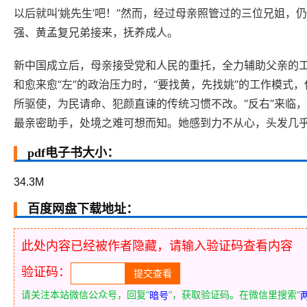
以后就叫‘姚先生’吧！”然而，经过母亲照管过的三位兄姐，
强、黄孟复兄弟接来，抚养成人。
新中国成立后，母亲接受党和人民的重托，全力辅助父亲的工
和愈来愈“左”的政治压力时，“要找黄，先找姚”的工作模式
所驱使，为民请命、犯颜直谏的传统习惯不改。“反右”来临
最亲密助手，处境之难可想而知。她感到力不从心，头发几
pdf电子书大小：
34.3M
百度网盘下载地址：
此处内容已经被作者隐藏，请输入验证码查看内容
验证码：
请关注本站微信公众号，回复“
”，获取验证码。在微信里搜索“
暗号