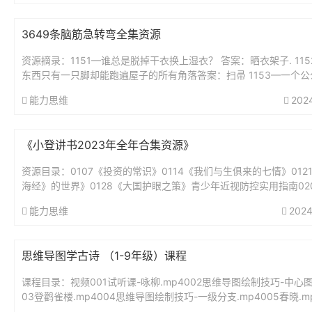
3649条脑筋急转弯全集资源
资源摘录：1151—谁总是脱掉干衣换上湿衣？ 答案：晒衣架子. 11
东西只有一只脚却能跑遍屋子的所有角落答案：扫帚 1153—一个公
好,从早到晚不睡觉,身体虽小力...
能力思维
202
《小登讲书2023年全年合集资源》
资源目录：0107《投资的常识》0114《我们与生俱来的七情》012
海经》的世界》0128《大国护眼之策》青少年近视防控实用指南02
绅士淑女一样服务》0211《我的前半生》0218《为...
能力思维
2024
思维导图学古诗 （1-9年级）课程
课程目录：视频001试听课-咏柳.mp4002思维导图绘制技巧-中心图.
03登鹳雀楼.mp4004思维导图绘制技巧-一级分支.mp4005春晓.mp
思维导图绘制技巧-二级分支.mp40...