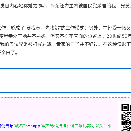
仍发自内心地称她为“妈”。母亲还力主将被国民党杀害的我二兄
作，形成了“要找黄，先找姚”的工作模式；另外，在经受一场
，使母亲处于她并不熟悉，但又不得不直面的位置上。20世纪50
，我的五位兄姐被打成右派。黄家的日子并不好过。在这种情形
乎全白了。
”或者“
”或者微信扫描右侧二维码都可以关注本
两伙青年
lhqnapp