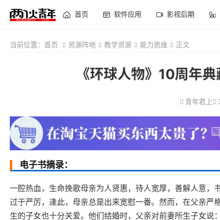
首页
软件应用
影视后期
当前位置：
首页
资源阵地
教学资源
能力思维
正文
《环球人物》10周年典
青年君上
电子书摘录：
一腔热血，生命挽歌母亲为人贤惠，待人宽厚，善解人意，
过于严厉，逢此，母亲总是出来宽慰一番。然而，在父亲严格
生的子女也十分关爱。他们结婚时，父亲对前妻所生子女说：