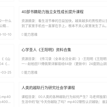
40部书籍助力独立女性成长提升课程
52—什么
资源摘录：看生活节拳的日益加快，越来越多的男性把公
公精神
到了家里手机也一直掌在手上，根本不关心家里发生了么
基本上由妈妈一力承担，为了达到效果，妈妈往往需要承
4-10-10
能力思维
严...
心学圣人《王阳明》资料合集
1《《山
资源目录：《传习录（全本全注全译）》-王阳明《王阳明
04《像
一--赵柏田11傅佩荣详解易经64卦（更新中）24度阴山
（复旦哲学教授）解读传习录王德峰.王阳明心学及其现代意
-03-25
能力思维
人类的越轨行为研究社会学课程
mp40
课程目录：00人类的各种越轨行为如何产生？马老师独家课程
4006
生活中的“轨”今天你越轨了吗？mp402理性认识越轨：
行为？mp403关于好人：我们是在努力“演”还是在认真“...