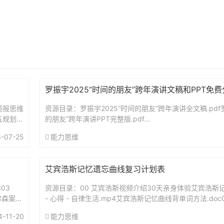
罗振宇2025“时间的朋友”跨年演讲文稿和PPT免
简报思维
资源目录：罗振宇2025“时间的朋友”跨年演讲全文稿.pdf罗
五规划前
的朋友”跨年演讲PPT完整版.pdf...
-07-25
能力思维
艾宾浩斯记忆遗忘曲线复习计划表
03
资源目录：00 艾宾浩斯视频介绍30天亲身体验艾宾浩斯记
尔森案：
- 心得 - 自律生活.mp4艾宾浩斯记忆曲线背单词方法.doc
（智能电子版）艾宾浩斯复习时间表.xls艾...
4-11-20
能力思维