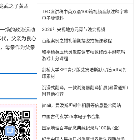
黄竞武之子黄孟
TED演讲稿中英双语100篇视频音频注释字幕
电子版资料
又一场的政治运动
2026年央视地方元宵节晚会视频
年代，父亲为良心
百组案例之婚礼前期摆姿拍摄课教程
下，母亲作为父亲
和平精英压枪灵敏度调节帧数修改手游吃鸡
游戏上分课程
剑桥大学KET青少版艾宾浩斯默写纸pdf可打
印素材
沉浸式翻译，一款浏览器翻译扩展(暴雷通知)
附其他推荐
jmail，爱泼斯坦邮件相册等信息整合网站
中国古代玄学25本电子书合集
国家地理百年纪念典藏纪录片100集 (全)
纪念中国人民抗日战争暨世界反法西斯战争