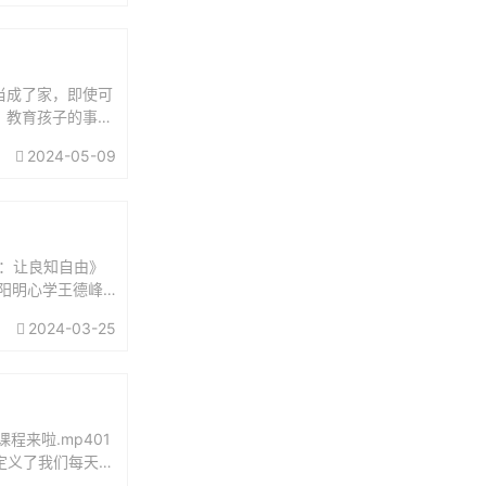
当成了家，即使可
。教育孩子的事，
担起父亲的责任：
2024-05-09
：让良知自由》
讲阳明心学王德峰
义王阳明...
2024-03-25
来啦.mp401
谁定义了我们每天的