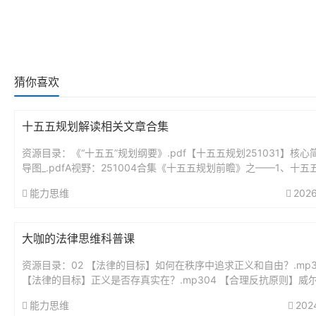
猜你喜欢
十五五规划解读相关文章合集
资源目录：《“十五五”规划纲要》.pdf【十五五规划251031】核心
导图_.pdfA视野：251004合集《十五五规划前瞻》之——1、十五
瞻分析：未来5年最大的投资蓝图.pdfA视野...
能力思维
2026
大咖的法律思维科普课
资源目录：02 【法律的目标】如何在秩序中追求正义和自由？.mp3
【法律的目标】正义是否存真实在？.mp304 【合理反抗原则】威
要求带套，他就该无罪吗？..mp305 【法律热点解读】...
能力思维
202