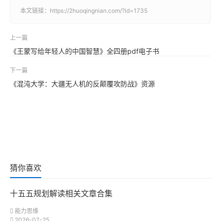
本文链接：
https://2huoqingnian.com/?id=1735
上一篇
《王蒙写给年轻人的中国智慧》全四册pdf电子书
下一篇
《混沌大学：大疆无人机的反颠覆攻防战》资源
猜你喜欢
十五五规划解读相关文章合集
能力思维
2026-07-25