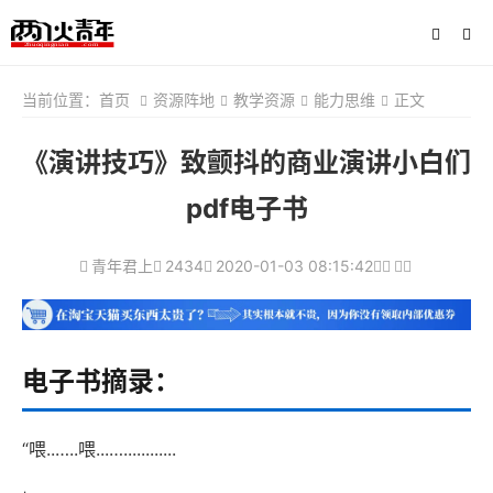
当前位置：
首页
资源阵地
教学资源
能力思维
正文
《演讲技巧》致颤抖的商业演讲小白们
pdf电子书
青年君上
2434
2020-01-03 08:15:42
电子书摘录：
“喂..…..喂...…............