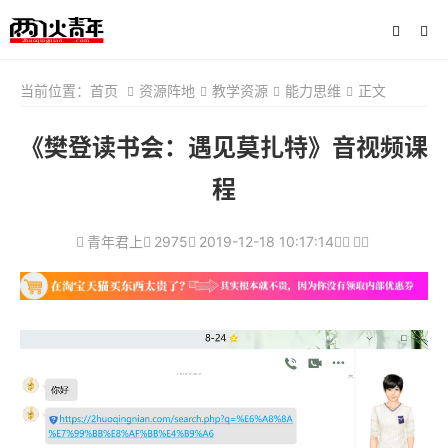
当前位置：
首页
资源阵地
教学资源
能力思维
正文
《樊登读书会：遇见莫扎特》音视频课
程
青年君上
2975
2019-12-18 10:17:14