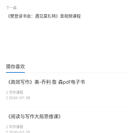
下一篇
《樊登读书会：遇见莫扎特》音视频课程
猜你喜欢
《高效写作》美-乔利·詹 森pdf电子书
写作课程
2020-07-28
《阅读与写作大局思维课》
写作课程
2020-07-25