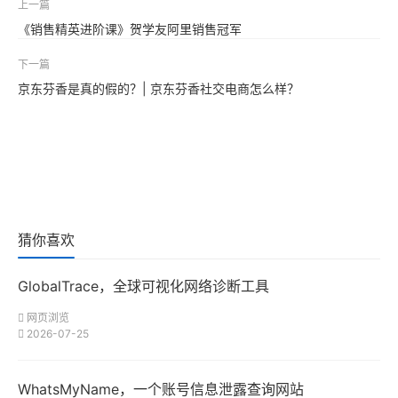
上一篇
《销售精英进阶课》贺学友阿里销售冠军
下一篇
京东芬香是真的假的？| 京东芬香社交电商怎么样？
猜你喜欢
GlobalTrace，全球可视化网络诊断工具
网页浏览
2026-07-25
WhatsMyName，一个账号信息泄露查询网站